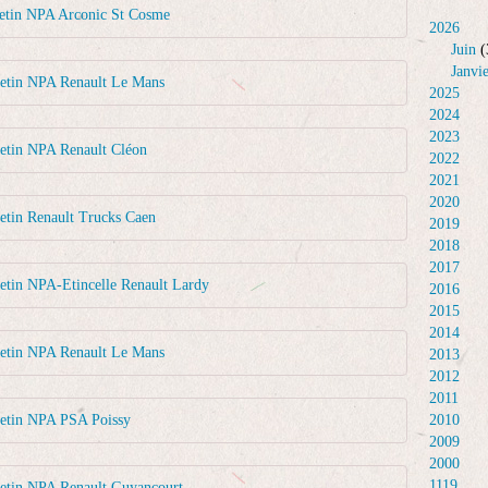
letin NPA Arconic St Cosme
2026
Juin
(
Janvi
letin NPA Renault Le Mans
2025
2024
2023
letin NPA Renault Cléon
2022
2021
2020
etin Renault Trucks Caen
2019
2018
2017
etin NPA-Etincelle Renault Lardy
2016
2015
2014
letin NPA Renault Le Mans
2013
2012
2011
letin NPA PSA Poissy
2010
2009
2000
1119
letin NPA Renault Guyancourt