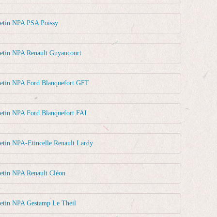
letin NPA PSA Poissy
letin NPA Renault Guyancourt
letin NPA Ford Blanquefort GFT
letin NPA Ford Blanquefort FAI
etin NPA-Etincelle Renault Lardy
letin NPA Renault Cléon
letin NPA Gestamp Le Theil