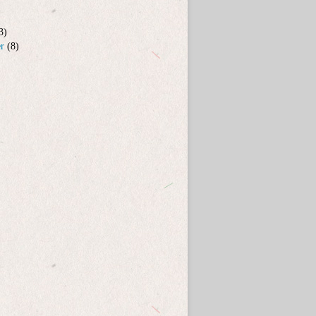
3)
er
(8)