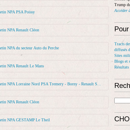
Trump du
Accéder à
letin NPA PSA Poissy
Pour
letin NPA Renault Cléon
Tracts de
etin NPA du secteur Auto du Perche
diffusés 
Sites mil
Blogs et 
letin NPA Renault Le Mans
Résultats
Rech
2019 03 07 Bulletin NPA Lorraine Nord PSA Tremery - Borny - Renault SOVAB
letin NPA Renault Cléon
CHO
lletin NPA GESTAMP Le Theil