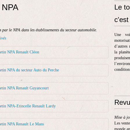
s NPA
Le to
c'est 
és par le NPA dans les établissements du secteur automobile.
Une voi
ivés
motorisa
d’autres 
letin NPA Renault Cléon
la planèt
produis
l’enviro
condition
etin NPA du secteur Auto du Perche
letin NPA Renault Guyancourt
Revu
etin NPA-Etincelle Renault Lardy
Mise à jo
Les vente
letin NPA Renault Le Mans
monde apr