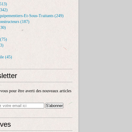
513)
(342)
uipementiers-Et-Sous-Traitants (249)
nstructeurs (187)
30)
(75)
3)
le (45)
letter
ous pour être averti des nouveaux articles
ives