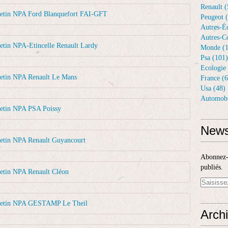
Renault (
letin NPA Ford Blanquefort FAI-GFT
Peugeot 
Autres-Éq
Autres-Co
etin NPA-Etincelle Renault Lardy
Monde (1
Psa (101)
Ecologie 
letin NPA Renault Le Mans
France (6
Usa (48)
Automobi
letin NPA PSA Poissy
News
letin NPA Renault Guyancourt
Abonnez-v
publiés.
letin NPA Renault Cléon
lletin NPA GESTAMP Le Theil
Arch