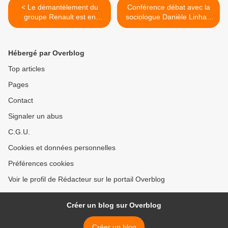
< Le démantèlement du
Conférence débat avec la
groupe Renault est en
sociologue Danièle Linhart
préparation.
dans les locaux du syndicat
SUD Renault Guyancourt >
Hébergé par Overblog
Top articles
Pages
Contact
Signaler un abus
C.G.U.
Cookies et données personnelles
Préférences cookies
Voir le profil de Rédacteur sur le portail Overblog
Créer un blog sur Overblog
Créer un blog