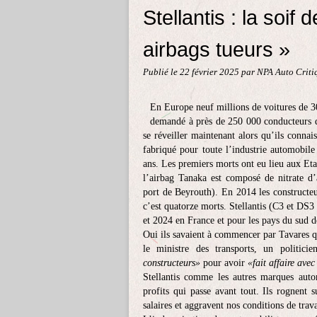
Stellantis : la soif 
airbags tueurs »
Publié le
22 février 2025
par NPA Auto Criti
En Europe neuf millions de voitures de 30
demandé à près de 250 000 conducteurs de
se réveiller maintenant alors qu’ils connai
fabriqué pour toute l’industrie automobile
ans. Les premiers morts ont eu lieu aux Etat
l’airbag Tanaka est composé de nitrate d
port de Beyrouth). En 2014 les constructe
c’est quatorze morts. Stellantis (C3 et DS
et 2024 en France et pour les pays du sud 
Oui ils savaient à commencer par Tavares q
le ministre des transports, un politic
constructeurs»
pour avoir
«fait affaire avec
Stellantis comme les autres marques auto
profits qui passe avant tout. Ils rognent 
salaires et aggravent nos conditions de trava