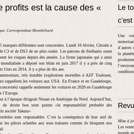
de profits est la cause des «
Le to
c'est 
que. Correspondnat Montbéliard
Une voi
motorisa
 marques différentes sont concernées. Lundi 16 février, Citroën a
d’autres 
 C3 et de DS3 de ne plus rouler. Les patrons de Stellantis osent
la planèt
ssent les risques depuis des années .La firme japonaise qui a ainsi
produis
 mondialisée a déposé son bilan en juin 2017 il y a près de cinq
l’enviro
s Unis en 2014, il y a plus de dix ans.
condition
’ammonium, très instable (explosions mortelles à AZF Toulouse,
urs rappellent les voitures aux USA. En France et en Guadeloupe,
3 concernés) rappelle seulement les voitures en 2020 en Guadeloupe
de l’Europe.
ui à l’époque dirigeait Nissan en Amérique du Nord. Aujourd’hui,
Revu
ien de droite bon teint pointe
«la responsabilité probable des
 la société Takata»
mobiles sont responsables. C’est la conséquence de leur soif de
Mise à jo
sur les pièces achetées aux sous traitants comme ils bloquent nos
Les vente
il.
monde apr