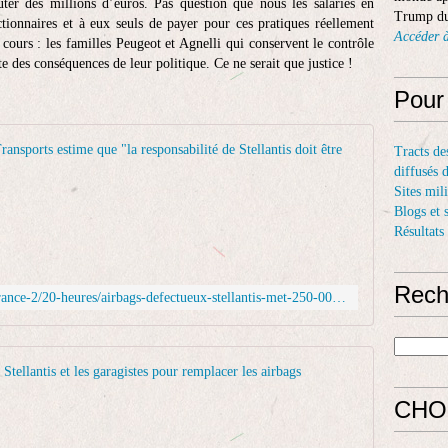
ter des millions d’euros. Pas question que nous les salariés en
Trump du
tionnaires et à eux seuls de payer pour ces pratiques réellement
Accéder à
 cours : les familles Peugeot et Agnelli qui conservent le contrôle
e des conséquences de leur politique. Ce ne serait que justice !
Pour
Airbags dé
Tracts de
diffusés 
L
Sites mil
e
Blogs et 
g
Résultats
r
o
u
Rech
https://www.francetvinfo.fr/replay-jt/france-2/20-heures/airbags-defectueux-stellantis-met-250-000-vehicules-a-l-arret_7080579.html
p
e
S
t
Mulhouse. 
e
CHO
l
L
l
a
a
m