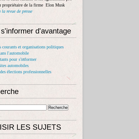
 propriétaire de la firme Elon Musk
 la revue de presse
 s'informer d'avantage
fectueux : le ministre des Transports estime que "la responsabili
s courants et organisations politiques
dans l'automobile
itants pour s'informer
sites automobiles
 des élections professionnelles
erche
Branle-bas de combat chez Stellantis et les garagistes pour re
ISIR LES SUJETS