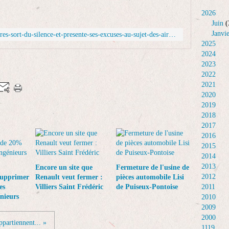
e
l
T
2026
à
l
r
Juin
(
l
a
a
Janvi
https://www.caradisiac.com/carlos-tavares-sort-du-silence-et-presente-ses-excuses-au-sujet-des-airbags-takata-211123.htm
'
n
n
2025
a
t
s
2024
r
i
p
2023
r
s
o
2022
ê
)
r
2021
t
i
t
2020
d
m
s
2019
e
p
a
2018
2
o
n
2017
5
s
n
2016
0
e
o
2015
0
u
n
2014
0
n
c
2013
Encore un site que
Fermeture de l'usine de
0
"
e
2012
supprimer
Renault veut fermer :
pièces automobile Lisi
v
s
q
es
Villiers Saint Frédéric
de Puiseux-Pontoise
2011
é
t
u
énieurs
2010
h
o
e
2009
i
p
2
2000
c
d
3
ppartiennent... »
1119