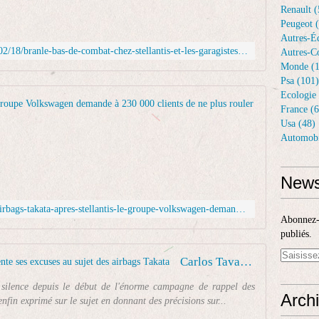
Renault (
n
a
Peugeot 
t
r
Autres-Éq
i
q
https://www.lalsace.fr/economie/2025/02/18/branle-bas-de-combat-chez-stellantis-et-les-garagistes-pour-remplacer-les-airbags-defectueux
Autres-Co
s
u
Monde (1
a
e
Psa (101)
o
C
Ecologie 
r
i
Airbags Ta
France (6
d
t
Usa (48)
o
r
L
Automobi
n
o
e
n
ë
m
é
n
i
News
l
(
n
u
g
i
https://journalauto.com/constructeurs/airbags-takata-apres-stellantis-le-groupe-volkswagen-demande-a-230-000-clients-de-ne-plus-rouler-avec-leur-voiture/
n
r
s
Abonnez-v
d
o
t
publiés.
i
u
è
l
p
r
Carlos Tavares sort du silence et présente ses excuses au sujet des airbags Takata
a
e
e
m
S
d
ilence depuis le début de l'énorme campagne de rappel des
Arch
i
t
e
enfin exprimé sur le sujet en donnant des précisions sur...
s
e
s