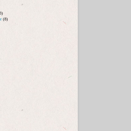
3)
er
(8)