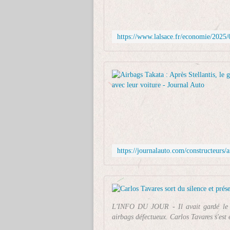
L'INFO DU JOUR - Il avait gardé le s
airbags défectueux. Carlos Tavares s'est 