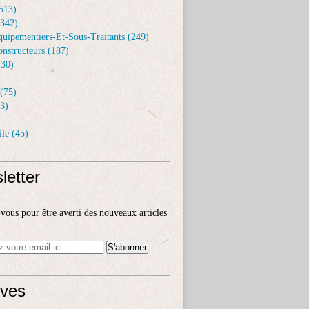
513)
(342)
uipementiers-Et-Sous-Traitants (249)
nstructeurs (187)
30)
(75)
kata : Après Stellantis, le groupe Volkswagen demande à 230 000
3)
le (45)
letter
ous pour être averti des nouveaux articles
ives