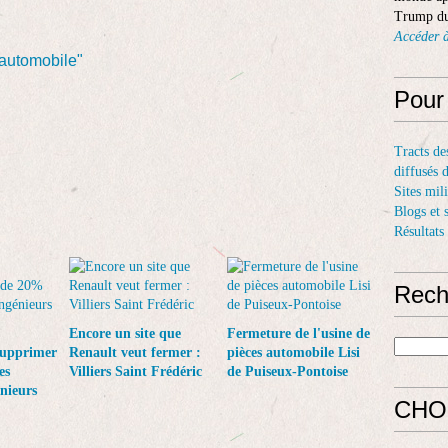
Trump du
Accéder à
"automobile"
Pour
Tracts de
diffusés 
Sites mil
Blogs et 
Résultats
Rech
Encore un site que
Fermeture de l'usine de
supprimer
Renault veut fermer :
pièces automobile Lisi
es
Villiers Saint Frédéric
de Puiseux-Pontoise
énieurs
CHO