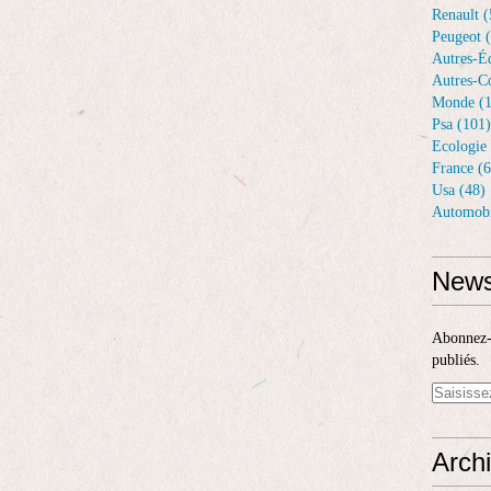
Renault (
Peugeot 
Autres-Éq
Autres-Co
Monde (1
Psa (101)
Ecologie 
France (6
Usa (48)
Automobi
News
Abonnez-v
publiés.
Arch