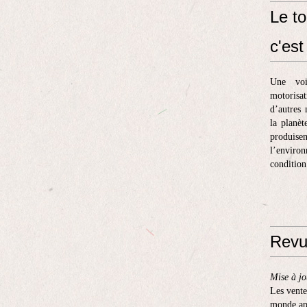
Le to
c'est 
Une voi
motorisa
d’autres 
la planèt
produis
l’enviro
condition
Revu
Mise à jo
Les vente
monde apr