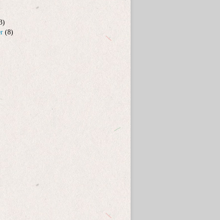
3)
er
(8)