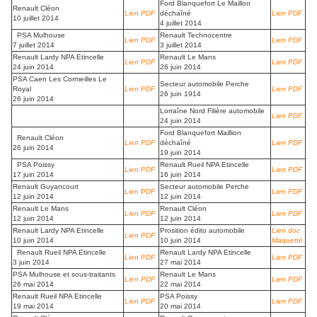
Ford Blanquefort Le Maillon
Renault Cléon
Lien PDF
déchaîné
Lien PDF
10 juillet 2014
4 juillet 2014
PSA Mulhouse
Renault Technocentre
Lien PDF
Lien PDF
7 juillet 2014
3 juillet 2014
Renault Lardy NPA Etincelle
Renault Le Mans
Lien PDF
Lien PDF
24 juin 2014
26 juin 2014
PSA Caen Les Cormeilles Le
Secteur automobile Perche
Royal
Lien PDF
Lien PDF
26 juin 1914
26 juin 2014
Lorraîne Nord Filière automobile
Lien PDF
24 juin 2014
Ford Blanquefort Maillion
Renault Cléon
Lien PDF
déchaîné
Lien PDF
26 juin 2014
19 juin 2014
PSA Poissy
Renault Rueil NPA Etincelle
Lien PDF
Lien PDF
17 juin 2014
16 juin 2014
Renault Guyancourt
Secteur automobile Perche
Lien PDF
Lien PDF
12 juin 2014
12 juin 2014
Renault Le Mans
Renault Cléon
Lien PDF
Lien PDF
12 juin 2014
12 juin 2014
Renault Lardy NPA Etincelle
Prosition édito automobile
Lien doc
Lien PDF
10 juin 2014
10 juin 2014
Maquetté
Renault Rueil NPA Etincelle
Renault Lardy NPA Etincelle
Lien PDF
Lien PDF
3 juin 2014
27 mai 2014
PSA Mulhouse et sous-traitants
Renault Le Mans
Lien PDF
Lien PDF
26 mai 2014
22 mai 2014
Renault Rueil NPA Etincelle
PSA Poissy
Lien PDF
Lien PDF
19 mai 2014
20 mai 2014