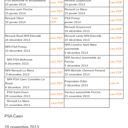
PSA Mulhouse et soustraitants
Renault Guyancourt
Lien PDF
Lien PDF
20 janvier 2014
16 janvier 2014
Secteur auto Perche
Renault Le Mans
Lien PDF
Lien PDF
15 janvier 2014
15 janvier 2014
Renault Cléon
Lien
PSA Poissy
Lien PDF
16 janvier 2014
PDF
janvier 2014
Renault Guyancourt
Lien PDF
19 décembre 2013
Renault Rueil NPA Etincelle
Renault Lardy NPA Etincelle
Lien PDF
Lien PDF
16 décembre 2013
10 décembre 2013
NPA Lorraîne Nord filière
NPA PSA Poissy
Lien PDF
automobile
Lien PDF
10 décembre 2013
9 décembre 2013
NPA Secteur automobile du
NPA PSA Mulhouse
Lien PDF
Perche
Lien PDF
9 décembre 2013
5 décembre 2013
NPA Renault Le Mans
NPA Michelin Clermont Ferrand
Lien PDF
Lien PDF
5 décembre 2013
15 novembre 2013
NPA PSA Caen Cormelles Le
Proposition Edito
Royal
Lien PDF
Lien rtf
3 décembre 2013
4 décembre 2013
PSA Saint-Ouen
Secteur automobile Perche
Lien PDF
Lien PDF
26 novembre 2013
21 novembre 2013
Renault Le Mans
Lien PDF
21 novembre 2013
PSA Caen
20 novembre 2013