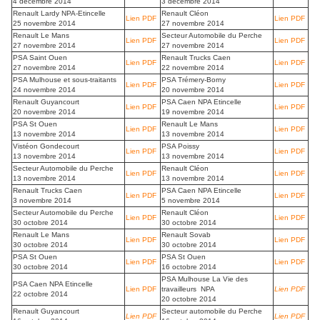
4 décembre 2014
3 décembre 2014
Renault Lardy NPA-Etincelle
Renault Cléon
Lien PDF
Lien PDF
25 novembre 2014
27 novembre 2014
Renault Le Mans
Secteur Automobile du Perche
Lien PDF
Lien PDF
27 novembre 2014
27 novembre 2014
PSA Saint Ouen
Renault Trucks Caen
Lien PDF
Lien PDF
27 novembre 2014
22 novembre 2014
PSA Mulhouse et sous-traitants
PSA Trémery-Borny
Lien PDF
Lien PDF
24 novembre 2014
20 novembre 2014
Renault Guyancourt
PSA Caen NPA Etincelle
Lien PDF
Lien PDF
20 novembre 2014
19 novembre 2014
PSA St Ouen
Renault Le Mans
Lien PDF
Lien PDF
13 novembre 2014
13 novembre 2014
Vistéon Gondecourt
PSA Poissy
Lien PDF
Lien PDF
13 novembre 2014
13 novembre 2014
Secteur Automobile du Perche
Renault Cléon
Lien PDF
Lien PDF
13 novembre 2014
13 novembre 2014
Renault Trucks Caen
PSA Caen NPA Etincelle
Lien PDF
Lien PDF
3 novembre 2014
5 novembre 2014
Secteur Automobile du Perche
Renault Cléon
Lien PDF
Lien PDF
30 octobre 2014
30 octobre 2014
Renault Le Mans
Renault Sovab
Lien PDF
Lien PDF
30 octobre 2014
30 octobre 2014
PSA St Ouen
PSA St Ouen
Lien PDF
Lien PDF
30 octobre 2014
16 octobre 2014
PSA Mulhouse La Vie des
PSA Caen NPA Etincelle
Lien PDF
travailleurs NPA
Lien PDF
22 octobre 2014
20 octobre 2014
Renault Guyancourt
Secteur automobile du Perche
Lien PDF
Lien PDF