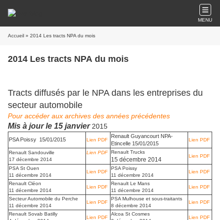
MENU
Accueil
» 2014 Les tracts NPA du mois
2014 Les tracts NPA du mois
Tracts diffusés par le NPA dans les entreprises du
secteur automobile
Pour accéder aux archives des années précédentes
Mis à jour le 15 janvier
2015
Renault Guyancourt NPA-
PSA Poissy 15/01/2015
Lien PDF
Lien PDF
Etincelle 15/01/2015
Renault Trucks
Renault Sandouville
Lien PDF
Lien PDF
15 décembre 2014
17 décembre 2014
PSA St Ouen
PSA Poissy
Lien PDF
Lien PDF
11 décembre 2014
11 décembre 2014
Renault Cléon
Renault Le Mans
Lien PDF
Lien PDF
11 décembre 2014
11 décembre 2014
Secteur Automobile du Perche
PSA Mulhouse et sous-traitants
Lien PDF
Lien PDF
11 décembre 2014
8 décembre 2014
Renault Sovab Batilly
Alcoa St Cosmes
Lien PDF
Lien PDF