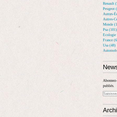
Renault (
Peugeot 
Autres-Éq
Autres-Co
Monde (1
Psa (101)
Ecologie 
France (6
Usa (48)
Automobi
News
Abonnez-v
publiés.
Arch