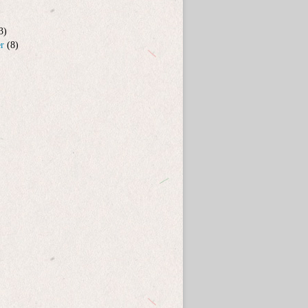
3)
er
(8)