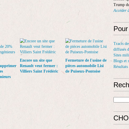
Trump du
Accéder à
Pour
Tracts de
diffusés 
Sites mil
Encore un site que
Fermeture de l'usine de
Blogs et 
supprimer
Renault veut fermer :
pièces automobile Lisi
Résultats
es
Villiers Saint Frédéric
de Puiseux-Pontoise
énieurs
Rech
CHO