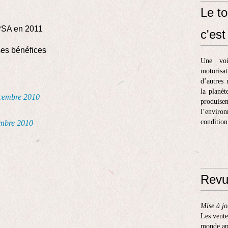
Le to
 PSA en 2011
c'est 
ses bénéfices
Une voi
motorisa
d’autres 
la planèt
décembre 2010
produis
l’enviro
condition
tembre 2010
Revu
Mise à jo
Les vente
monde apr