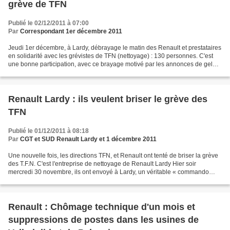
grève de TFN
Publié le 02/12/2011 à 07:00
Par
Correspondant 1er décembre 2011
Jeudi 1er décembre, à Lardy, débrayage le matin des Renault et prestataires
en solidarité avec les grévistes de TFN (nettoyage) : 130 personnes. C'est
une bonne participation, avec ce brayage motivé par les annonces de gel
des embauches et divers budgets,...
Renault Lardy : ils veulent briser le grève des
TFN
Publié le 01/12/2011 à 08:18
Par
CGT et SUD Renault Lardy et 1 décembre 2011
Une nouvelle fois, les directions TFN, et Renault ont tenté de briser la grève
des T.F.N. C'est l'entreprise de nettoyage de Renault Lardy Hier soir
mercredi 30 novembre, ils ont envoyé à Lardy, un véritable « commando
camouflé » de briseurs de grève...
Renault : Chômage technique d'un mois et
suppressions de postes dans les usines de