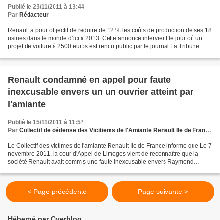
Publié le 23/11/2011 à 13:44
Par
Rédacteur
Renault a pour objectif de réduire de 12 % les coûts de production de ses 18
usines dans le monde d’ici à 2013. Cette annonce intervient le jour où un
projet de voiture à 2500 euros est rendu public par le journal La Tribune
Cette baisse de 12% a été...
Renault condamné en appel pour faute
inexcusable envers un un ouvrier atteint par
l'amiante
Publié le 15/11/2011 à 11:57
Par
Collectif de dédense des Vicitiems de l'Amiante Renault Ile de France 15 novembre 2011
Le Collectif des victimes de l'amiante Renault Ile de France informe que Le 7
novembre 2011, la cour d'Appel de Limoges vient de reconnaître que la
société Renault avait commis une faute inexcusable envers Raymond
Dumas. Raymond Dumas est un ancien ouvrier...
< Page précédente
Page suivante >
Hébergé par Overblog