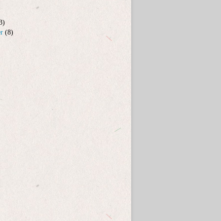
3)
er
(8)