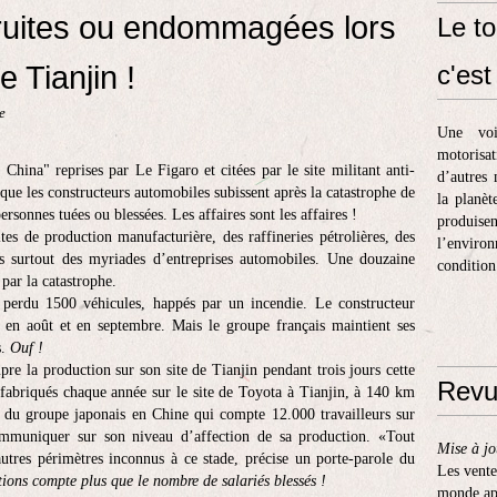
truites ou endommagées lors
Le to
 Tianjin !
c'est 
e
Une voi
motorisa
ina" reprises par Le Figaro et citées par le site militant anti-
d’autres 
 que les constructeurs automobiles subissent après la catastrophe de
la planèt
ersonnes tuées ou blessées.
Les affaires sont les affaires !
produis
tes de production manufacturière, des raffineries pétrolières, des
l’enviro
is surtout des myriades d’entreprises automobiles. Une douzaine
condition
 par la catastrophe.
 perdu 1500 véhicules, happés par un incendie. Le constructeur
r en août et en septembre. Mais le groupe français maintient ses
s.
Ouf !
mpre la production sur son site de Tianjin pendant trois jours cette
Revu
fabriqués chaque année sur le site de Toyota à Tianjin, à 140 km
n du groupe japonais en Chine qui compte 12.000 travailleurs sur
mmuniquer sur son niveau d’affection de sa production. «Tout
Mise à jo
’autres périmètres inconnus à ce stade, précise un porte-parole du
Les vente
tions compte plus que le nombre de salariés blessés !
monde apr