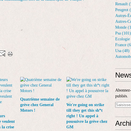
Renault (
Peugeot 
Autres-Éq
Autres-Co
Monde (1
Psa (101)
Ecologie 
France (6
Usa (48)
Automobi
News
Abonnez-v
publiés.
Quatrième semaine de
grève chez General
We're going on strike
Motors !
till they get this sh*t
urs
right ! Un appel à
 veulent
pousuivre la grève chez
Arch
 la crise
GM