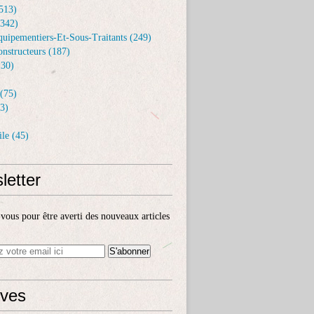
513)
(342)
uipementiers-Et-Sous-Traitants (249)
nstructeurs (187)
30)
(75)
3)
le (45)
letter
ous pour être averti des nouveaux articles
ives