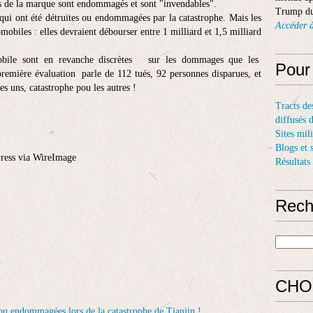
s de la marque sont endommagés et sont "invendables".
Trump du
qui ont été détruites ou endommagées par la catastrophe. Mais les
Accéder à
mobiles : elles devraient débourser entre 1 milliard et 1,5 milliard
mobile sont en revanche discrètes sur les dommages que les
Pour
remière évaluation parle de 112 tués, 92 personnes disparues, et
s uns, catastrophe pou les autres !
Tracts de
diffusés 
Sites mil
Blogs et 
Press via WireImage
Résultats
Rech
CHO