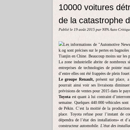
10000 voitures dé
de la catastrophe de
Publié le
19 août 2015
par NPA Auto Critiqu
Les informations de "Automotive News Ch
k.og sont précises sur le pertes en bagnoles
Tianjin en Chine. Beaucoup moins sur les p
La zone industrielle abrite de nombreux si
entreprises de technologies de pointe ma
d’entre elles ont été frappées de plein fouet
Le groupe Renault,
présent sur place, a
pourrait ainsi voir ses livraisons diminue
prévisions de ventes pour 2015 dans le pay
Toyota
est quant à lui contraint d’interro
semaine.
Quelques 440.000 véhicules sont 
de Pékin. C’est la moitié de la productio
place.
Toyota refuse pour l’instant de co
dépendra de l’état des installations» et d
constructeur automobile.
L'état des installa