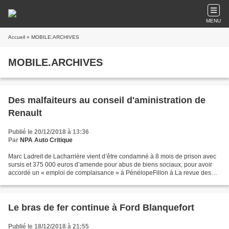
MENU
Accueil
» MOBILE.ARCHIVES
MOBILE.ARCHIVES
Des malfaiteurs au conseil d'aministration de
Renault
Publié le 20/12/2018 à 13:36
Par
NPA Auto Critique
Marc Ladreit de Lacharrière vient d’être condamné à 8 mois de prison avec
sursis et 375 000 euros d’amende pour abus de biens sociaux, pour avoir
accordé un « emploi de complaisance » à PénélopeFillon à La revue des
deux mondes dont il est propriétaire....
Le bras de fer continue à Ford Blanquefort
Publié le 18/12/2018 à 21:55