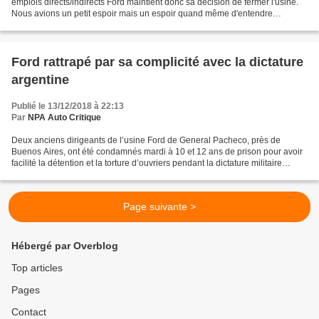
emplois directs/indirects Ford maintient donc sa décision de fermer l'usine.
Nous avions un petit espoir mais un espoir quand même d'entendre
l'inverse, Logiquement cette annonce...
Ford rattrapé par sa complicité avec la dictature
argentine
Publié le 13/12/2018 à 22:13
Par
NPA Auto Critique
Deux anciens dirigeants de l’usine Ford de General Pacheco, près de
Buenos Aires, ont été condamnés mardi à 10 et 12 ans de prison pour avoir
facilité la détention et la torture d’ouvriers pendant la dictature militaire
(1976-1983). C’est la première...
Page suivante >
Hébergé par Overblog
Top articles
Pages
Contact