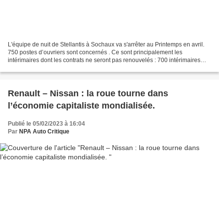
L'équipe de nuit de Stellantis à Sochaux va s'arrêter au Printemps en avril.
750 postes d’ouvriers sont concernés . Ce sont principalement les
intérimaires dont les contrats ne seront pas renouvelés : 700 intérimaires
seront sur le carreau hors de l'usine....
Renault – Nissan : la roue tourne dans
l’économie capitaliste mondialisée.
Publié le 05/02/2023 à 16:04
Par
NPA Auto Critique