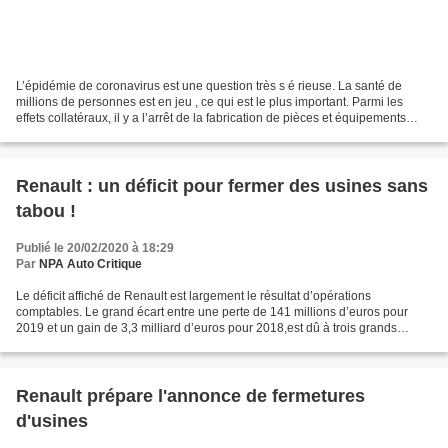
L’épidémie de coronavirus est une question très s é rieuse. La santé de
millions de personnes est en jeu , ce qui est le plus important. Parmi les
effets collatéraux, il y a l’arrêt de la fabrication de pièces et équipements
fabriqués en Chine et livrés...
Renault : un déficit pour fermer des usines sans
tabou !
Publié le 20/02/2020 à 18:29
Par
NPA Auto Critique
Le déficit affiché de Renault est largement le résultat d’opérations
comptables. Le grand écart entre une perte de 141 millions d’euros pour
2019 et un gain de 3,3 milliard d’euros pour 2018,est dû à trois grands
postes : - la baisse des dividendes fournis...
Renault prépare l'annonce de fermetures
d'usines