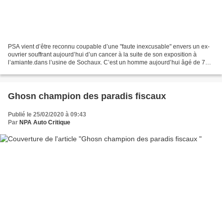
PSA vient d’être reconnu coupable d’une "faute inexcusable" envers un ex-
ouvrier souffrant aujourd’hui d’un cancer à la suite de son exposition à
l’amiante.dans l’usine de Sochaux. C’est un homme aujourd’hui âgé de 75
ans qui souffre d’un grave cancer...
Ghosn champion des paradis fiscaux
Publié le 25/02/2020 à 09:43
Par
NPA Auto Critique