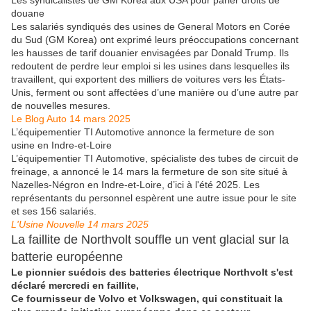
Les syndicalistes de GM Korea aux USA pour parler droits de
douane
Les salariés syndiqués des usines de General Motors en Corée
du Sud (GM Korea) ont exprimé leurs préoccupations concernant
les hausses de tarif douanier envisagées par Donald Trump. Ils
redoutent de perdre leur emploi si les usines dans lesquelles ils
travaillent, qui exportent des milliers de voitures vers les États-
Unis, ferment ou sont affectées d’une manière ou d’une autre par
de nouvelles mesures.
Le Blog Auto 14 mars 2025
L’équipementier TI Automotive annonce la fermeture de son
usine en Indre-et-Loire
L’équipementier TI Automotive, spécialiste des tubes de circuit de
freinage, a annoncé le 14 mars la fermeture de son site situé à
Nazelles-Négron en Indre-et-Loire, d’ici à l'été 2025. Les
représentants du personnel espèrent une autre issue pour le site
et ses 156 salariés.
L'Usine Nouvelle 14 mars 2025
La faillite de Northvolt souffle un vent glacial sur la
batterie européenne
Le pionnier suédois des batteries électrique Northvolt s'est
déclaré mercredi en faillite,
Ce fournisseur de Volvo et Volkswagen, qui constituait la