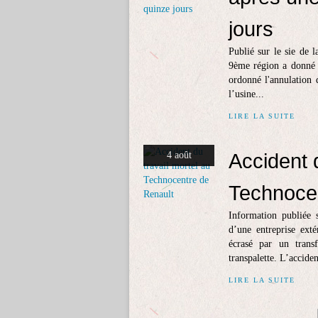
jours
Publié sur le sie de 
9ème région a donné r
ordonné l'annulation 
l’usine...
LIRE LA SUITE
Accident d
4 août
Technocen
Information publiée 
d’une entreprise ex
écrasé par un tran
transpalette. L’acciden
LIRE LA SUITE