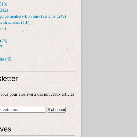
513)
(342)
uipementiers-Et-Sous-Traitants (249)
nstructeurs (187)
30)
(75)
3)
le (45)
letter
ous pour être averti des nouveaux articles
ives