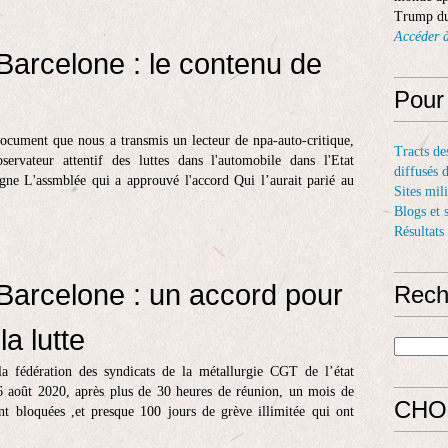
Trump du
Accéder à
Barcelone : le contenu de
Pour
ocument que nous a transmis un lecteur de npa-auto-critique,
Tracts de
servateur attentif des luttes dans l'automobile dans l'Etat
diffusés 
gne L'assmblée qui a approuvé l'accord Qui l’aurait parié au
Sites mil
Blogs et 
Résultats
Barcelone : un accord pour
Rech
la lutte
 fédération des syndicats de la métallurgie CGT de l’état
6 août 2020, après plus de 30 heures de réunion, un mois de
CHO
nt bloquées ,et presque 100 jours de grève illimitée qui ont