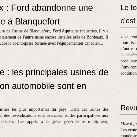
x : Ford abandonne une
Le to
ne à Blanquefort
c'est 
re de l'usine de Blanquefort, Ford Aquitaine industries, il y a
Une voi
totalement de l'autre usine encore installée près de Bordeaux. Il
motorisa
oudre la coentreprise formée avec l'équipementier canadien...
d’autres 
la planèt
produis
l’enviro
e : les principales usines de
condition
ion automobile sont en
Revu
sines les plus importantes du pays. Dans ces usines des
t, des revendications sont avancées, et des participations aux
 décidées. Les appels à la grève générale se multiplient,
Mise à jo
e...
Les vente
monde apr