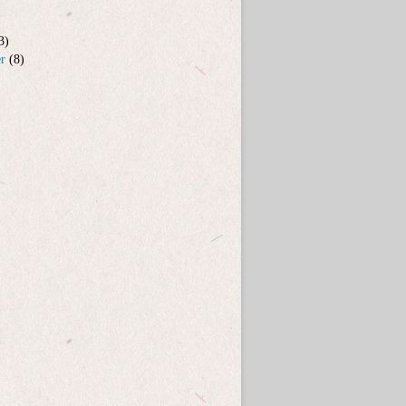
3)
er
(8)