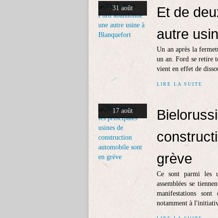
Et de deu
31 août
autre usi
Un an après la fermetu
un an. Ford se retire 
vient en effet de diss
LIRE LA SUITE
Bielorussi
17 août
construct
grève
Ce sont parmi les u
assemblées se tiennen
manifestations sont
notamment à l'initiativ