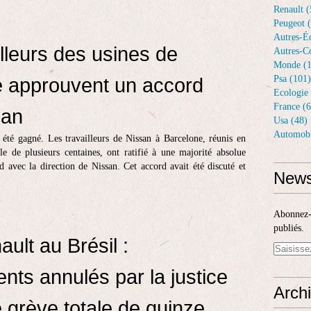
Renault (
Peugeot 
Autres-Éq
illeurs des usines de
Autres-Co
Monde (1
 approuvent un accord
Psa (101)
Ecologie 
France (6
san
Usa (48)
Automobi
été gagné. Les travailleurs de Nissan à Barcelone, réunis en
e de plusieurs centaines, ont ratifié à une majorité absolue
d avec la direction de Nissan. Cet accord avait été discuté et
News
Abonnez-v
publiés.
ult au Brésil :
ents annulés par la justice
Arch
 grève totale de quinze