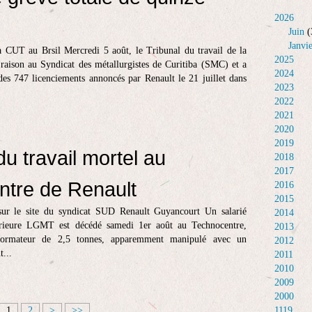
2026
Juin
(
Janvi
la CUT au Brsil Mercredi 5 août, le Tribunal du travail de la
2025
aison au Syndicat des métallurgistes de Curitiba (SMC) et a
2024
des 747 licenciements annoncés par Renault le 21 juillet dans
2023
2022
2021
2020
2019
u travail mortel au
2018
2017
tre de Renault
2016
2015
sur le site du syndicat SUD Renault Guyancourt Un salarié
2014
térieure LGMT est décédé samedi 1er août au Technocentre,
2013
sformateur de 2,5 tonnes, apparemment manipulé avec un
2012
t...
2011
2010
2009
2000
1
2
>
>>
1119