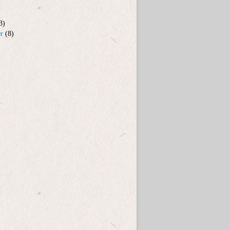
3)
er
(8)