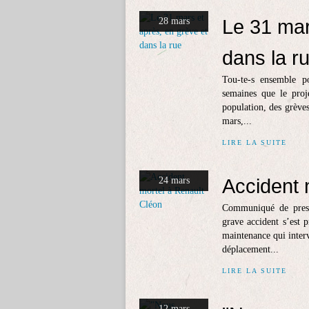
Le 31 mar
28 mars
dans la r
Tou-te-s ensemble po
semaines que le proje
population, des grèves
mars,...
LIRE LA SUITE
Accident 
24 mars
Communiqué de press
grave accident s’est 
maintenance qui interv
déplacement...
LIRE LA SUITE
12 mars