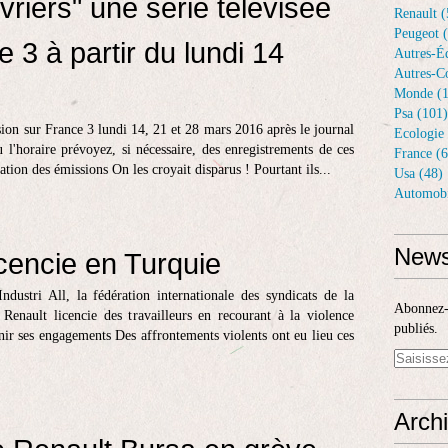
vriers" une série télévisée
Renault (
Peugeot 
 3 à partir du lundi 14
Autres-Éq
Autres-Co
Monde (1
Psa (101)
sion sur France 3 lundi 14, 21 et 28 mars 2016 après le journal
Ecologie 
 l'horaire prévoyez, si nécessaire, des enregistrements de ces
France (6
ation des émissions On les croyait disparus ! Pourtant ils...
Usa (48)
Automobi
News
icencie en Turquie
ustri All, la fédération internationale des syndicats de la
Abonnez-v
 Renault licencie des travailleurs en recourant à la violence
publiés.
enir ses engagements Des affrontements violents ont eu lieu ces
Arch