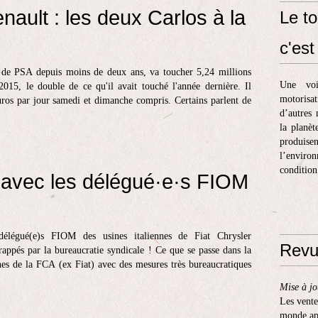
nault : les deux Carlos à la
Le to
c'est 
de PSA depuis moins de deux ans, va toucher 5,24 millions
Une voi
2015, le double de ce qu'il avait touché l'année dernière. Il
motorisa
os par jour samedi et dimanche compris. Certains parlent de
d’autres 
la planèt
produis
l’enviro
condition
é avec les délégué·e·s FIOM
 délégué(e)s FIOM des usines italiennes de Fiat Chrysler
Revu
ppés par la bureaucratie syndicale ! Ce que se passe dans la
es de la FCA (ex Fiat) avec des mesures très bureaucratiques
Mise à jo
Les vente
monde apr