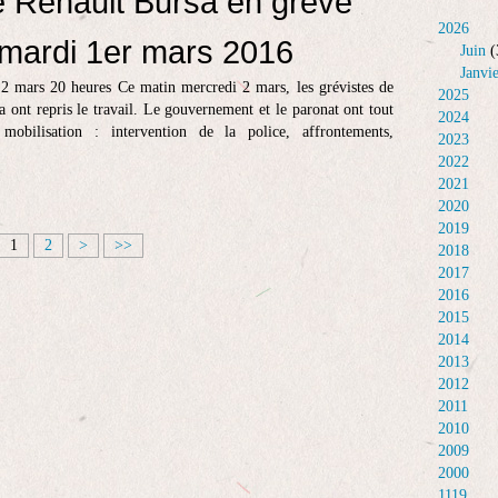
e Renault Bursa en grève
2026
 mardi 1er mars 2016
Juin
(
Janvi
2 mars 20 heures Ce matin mercredi 2 mars, les grévistes de
2025
a ont repris le travail. Le gouvernement et le paronat ont tout
2024
 mobilisation : intervention de la police, affrontements,
2023
2022
2021
2020
2019
1
2
>
>>
2018
2017
2016
2015
2014
2013
2012
2011
2010
2009
2000
1119