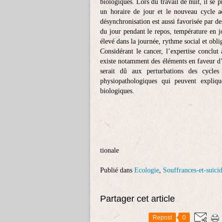
biologiques. Lors du travail de nuit, il se 
un horaire de jour et le nouveau cycle ac
désynchronisation est aussi favorisée par 
du jour pendant le repos, température en j
élevé dans la journée, rythme social et obli
Considérant le cancer, l’expertise conclut 
existe notamment des éléments en faveur d’u
serait dû aux perturbations des cycles
physiopathologiques qui peuvent expliqu
biologiques.
tionale
Publié dans
Ecologie
,
Souffrances-et-suicid
Partager cet article
Repost
0