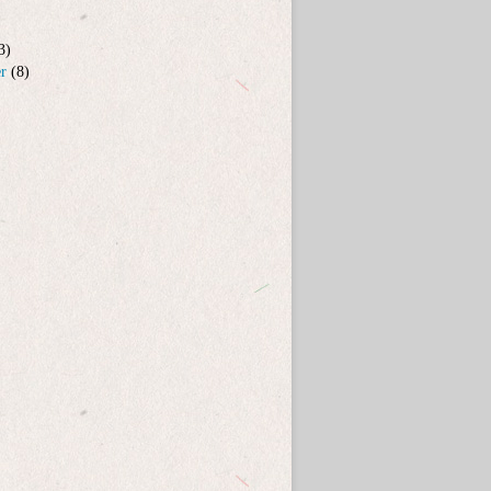
3)
er
(8)