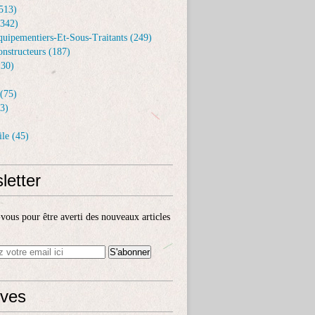
513)
(342)
uipementiers-Et-Sous-Traitants (249)
nstructeurs (187)
30)
(75)
3)
le (45)
letter
ous pour être averti des nouveaux articles
ives