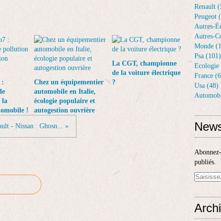
Renault (
Peugeot 
Autres-Éq
Autres-Co
Monde (1
Psa (101)
La CGT, championne
Ecologie 
de la voiture électrique
France (6
 :
Chez un équipementier
?
Usa (48)
de
automobile en Italie,
Automobi
 la
écologie populaire et
tomobile !
autogestion ouvrière
News
ult - Nissan : Ghosn... »
Abonnez-v
publiés.
Arch