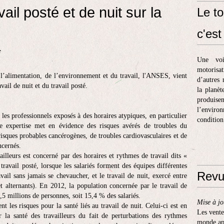
ail posté et de nuit sur la
Le to
c'est 
e
Une voi
motorisa
e l’alimentation, de l’environnement et du travail, l'ANSES, vient
d’autres 
vail de nuit et du travail posté.
la planèt
produis
l’enviro
les professionnels exposés à des horaires atypiques, en particulier
condition
te expertise met en évidence des risques avérés de troubles du
isques probables cancérogènes, de troubles cardiovasculaires et de
ncernés.
lleurs est concerné par des horaires et rythmes de travail dits «
ravail posté, lorsque les salariés forment des équipes différentes
Revu
ail sans jamais se chevaucher, et le travail de nuit, exercé entre
et alternants). En 2012, la population concernée par le travail de
3,5 millions de personnes, soit 15,4 % des salariés.
Mise à jo
t les risques pour la santé liés au travail de nuit. Celui-ci est en
Les vente
r la santé des travailleurs du fait de perturbations des rythmes
monde apr