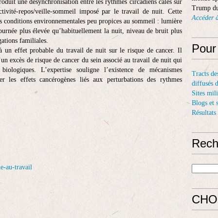
produit une désynchronisation entre les rythmes circadiens calés sur
Trump du
tivité-repos/veille-sommeil imposé par le travail de nuit. Cette
Accéder à
des conditions environnementales peu propices au sommeil : lumière
ournée plus élevée qu’habituellement la nuit, niveau de bruit plus
gations familiales.
Pour
à un effet probable du travail de nuit sur le risque de cancer. Il
n excès de risque de cancer du sein associé au travail de nuit qui
 biologiques. L’expertise souligne l’existence de mécanismes
Tracts de
er les effets cancérogènes liés aux perturbations des rythmes
diffusés 
Sites mil
Blogs et 
Résultats
Rech
e-au-travail
CHO