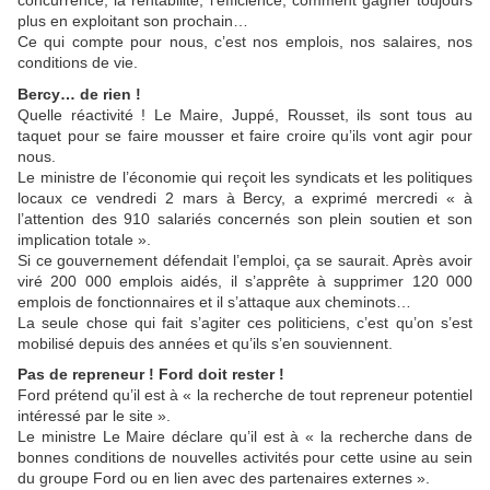
concurrence, la rentabilité, l’efficience, comment gagner toujours
plus en exploitant son prochain…
Ce qui compte pour nous, c’est nos emplois, nos salaires, nos
conditions de vie.
Bercy… de rien !
Quelle réactivité ! Le Maire, Juppé, Rousset, ils sont tous au
taquet pour se faire mousser et faire croire qu’ils vont agir pour
nous.
Le ministre de l’économie qui reçoit les syndicats et les politiques
locaux ce vendredi 2 mars à Bercy, a exprimé mercredi « à
l’attention des 910 salariés concernés son plein soutien et son
implication totale ».
Si ce gouvernement défendait l’emploi, ça se saurait. Après avoir
viré 200 000 emplois aidés, il s’apprête à supprimer 120 000
emplois de fonctionnaires et il s’attaque aux cheminots…
La seule chose qui fait s’agiter ces politiciens, c’est qu’on s’est
mobilisé depuis des années et qu’ils s’en souviennent.
Pas de repreneur ! Ford doit rester !
Ford prétend qu’il est à « la recherche de tout repreneur potentiel
intéressé par le site ».
Le ministre Le Maire déclare qu’il est à « la recherche dans de
bonnes conditions de nouvelles activités pour cette usine au sein
du groupe Ford ou en lien avec des partenaires externes ».