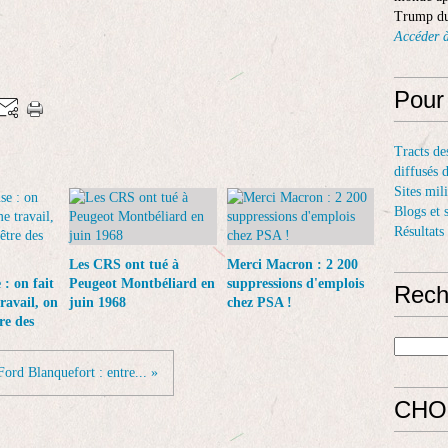
Trump du
Accéder à
Pour
Tracts de
diffusés 
Sites mil
Blogs et 
Résultats
Les CRS ont tué à
Merci Macron : 2 200
: on fait
Peugeot Montbéliard en
suppressions d'emplois
Rech
ravail, on
juin 1968
chez PSA !
re des
Ford Blanquefort : entre... »
CHO