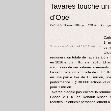
Tavares touche un m
d'Opel
Publié le
31 mars 2018
par NPA Auto Critiq
Carl
1 mi
Source Facebook PSA CGT Mulhouse
dern
Enc
rémunération totale de Tavarès à 6,7 
en 2016 et 5,2 millions en 2015. Et 
volontaires de ses salariés allemands.
La rémunération annuelle de 6,7 mill
en une partie fixe de 1,3 million, une
performance » (130 000 actions valoris
pour 1 million..
Tavarès n’égale pas encore la rémunér
Ghosn le PDG de Renault Nissan M
recettes : s’enrichir personnellement 