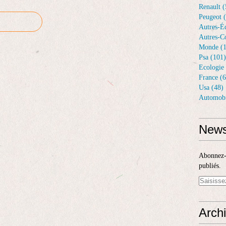
Renault (
Peugeot 
Autres-Éq
Autres-Co
Monde (1
Psa (101)
Ecologie 
France (6
Usa (48)
Automobi
News
Abonnez-v
publiés.
Arch