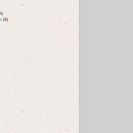
3)
er
(8)