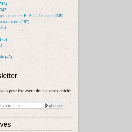
513)
(342)
uipementiers-Et-Sous-Traitants (249)
nstructeurs (187)
30)
(75)
3)
le (45)
letter
ous pour être averti des nouveaux articles
ives