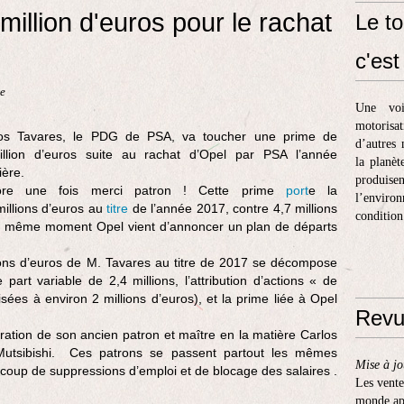
illion d'euros pour le rachat
Le to
c'est 
ue
Une voi
motorisa
os Tavares, le PDG de PSA, va toucher une prime de
d’autres 
llion d’euros suite au rachat d’Opel par PSA l’année
la planèt
ière.
produis
ore une fois merci patron ! Cette prime
port
e la
l’enviro
millions d’euros au
titre
de l’année 2017, contre 4,7 millions
condition
au même moment Opel vient d’annoncer un plan de départs
ions d’euros de M. Tavares au titre de 2017 se décompose
 part variable de 2,4 millions, l’attribution d’actions « de
ées à environ 2 millions d’euros), et la prime liée à Opel
Revu
ation de son ancien patron et maître en la matière Carlos
utsibishi. Ces patrons se passent partout les mêmes
Mise à jo
à coup de suppressions d’emploi et de blocage des salaires .
Les vente
monde apr