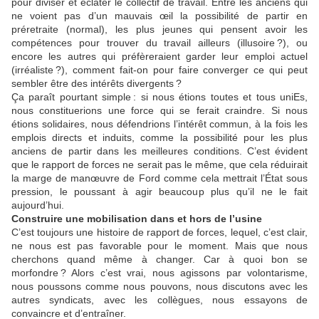
pour diviser et éclater le collectif de travail. Entre les anciens qui
ne voient pas d’un mauvais œil la possibilité de partir en
préretraite (normal), les plus jeunes qui pensent avoir les
compétences pour trouver du travail ailleurs (illusoire ?), ou
encore les autres qui préfèreraient garder leur emploi actuel
(irréaliste ?), comment fait-on pour faire converger ce qui peut
sembler être des intérêts divergents ?
Ça paraît pourtant simple : si nous étions toutes et tous uniEs,
nous constituerions une force qui se ferait craindre. Si nous
étions solidaires, nous défendrions l’intérêt commun, à la fois les
emplois directs et induits, comme la possibilité pour les plus
anciens de partir dans les meilleures conditions. C’est évident
que le rapport de forces ne serait pas le même, que cela réduirait
la marge de manœuvre de Ford comme cela mettrait l’État sous
pression, le poussant à agir beaucoup plus qu’il ne le fait
aujourd’hui.
Construire une mobilisation dans et hors de l’usine
C’est toujours une histoire de rapport de forces, lequel, c’est clair,
ne nous est pas favorable pour le moment. Mais que nous
cherchons quand même à changer. Car à quoi bon se
morfondre ? Alors c’est vrai, nous agissons par volontarisme,
nous poussons comme nous pouvons, nous discutons avec les
autres syndicats, avec les collègues, nous essayons de
convaincre et d’entraîner.