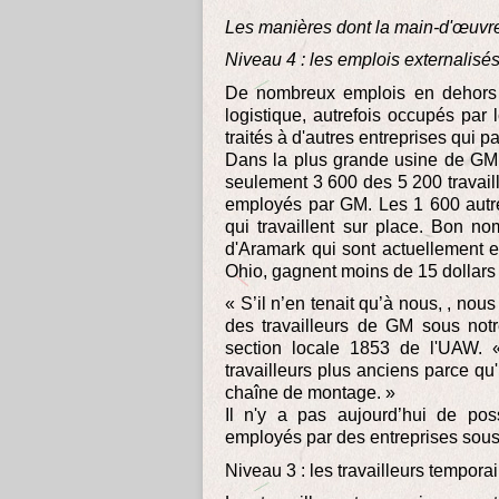
Les manières dont la main-d'œuvre
Niveau 4 : les emplois externalisé
De nombreux emplois en dehors 
logistique, autrefois occupés par 
traités à d'autres entreprises qui 
Dans la plus grande usine de GM 
seulement 3 600 des 5 200 travaill
employés par GM. Les 1 600 autre
qui travaillent sur place. Bon n
d'Aramark qui sont actuellement 
Ohio, gagnent moins de 15 dollars 
« S’il n’en tenait qu’à nous, , no
des travailleurs de GM sous notr
section locale 1853 de l'UAW. «
travailleurs plus anciens parce qu
chaîne de montage. »
Il n'y a pas aujourd’hui de poss
employés par des entreprises sous
Niveau 3 : les travailleurs tempora