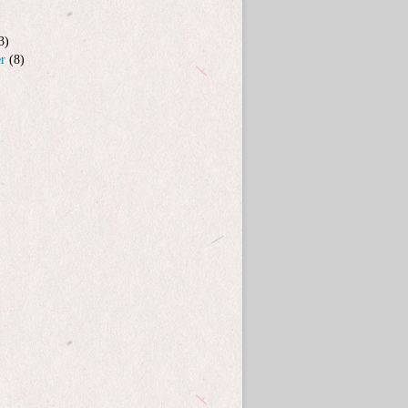
3)
er
(8)