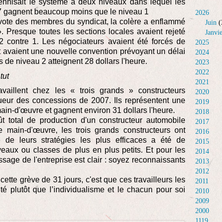
rennisait le système à deux niveaux dans lequel les
7 gagnent beaucoup moins que le niveau 1
2026
 vote des membres du syndicat, la colère a enflammé
Juin
(
 Presque toutes les sections locales avaient rejeté
Janvi
2 contre 1. Les négociateurs avaient été forcés de
2025
et avaient une nouvelle convention prévoyant un délai
2024
s de niveau 2 atteignent 28 dollars l'heure.
2023
2022
tut
2021
availlent chez les « trois grands » constructeurs
2020
gueur des concessions de 2007. Ils représentent une
2019
main-d'œuvre et gagnent environ 31 dollars l'heure.
2018
 total de production d'un constructeur automobile
2017
 main-d'œuvre, les trois grands constructeurs ont
2016
e de leurs stratégies les plus efficaces a été de
2015
eaux ou classes de plus en plus petits. Et pour les
2014
age de l'entreprise est clair : soyez reconnaissants
2013
2012
ette grève de 31 jours, c'est que ces travailleurs les
2011
ité plutôt que l’individualisme et le chacun pour soi
2010
2009
2000
1119