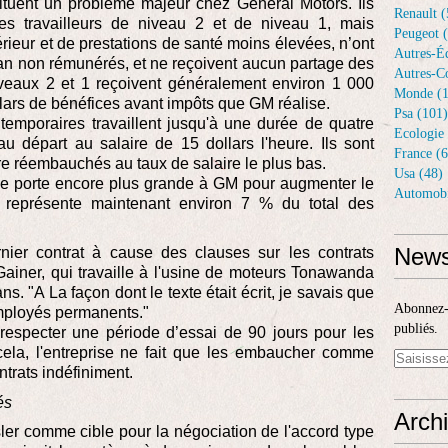
tituent un problème majeur chez General Motors. Ils
Renault (
les travailleurs de niveau 2 et de niveau 1, mais
Peugeot 
férieur et de prestations de santé moins élevées, n’ont
Autres-Éq
r an non rémunérés, et ne reçoivent aucun partage des
Autres-Co
niveaux 2 et 1 reçoivent généralement environ 1 000
Monde (1
llars de bénéfices avant impôts que GM réalise.
Psa (101)
emporaires travaillent jusqu'à une durée de quatre
Ecologie 
 départ au salaire de 15 dollars l'heure. Ils sont
France (6
re réembauchés au taux de salaire le plus bas.
Usa (48)
une porte encore plus grande à GM pour augmenter le
Automobi
 représente maintenant environ 7 % du total des
News
nier contrat à cause des clauses sur les contrats
Gainer, qui travaille à l'usine de moteurs Tonawanda
. "A La façon dont le texte était écrit, je savais que
Abonnez-v
mployés permanents."
publiés.
 respecter une période d’essai de 90 jours pour les
ela, l'entreprise ne fait que les embaucher comme
ntrats indéfiniment.
és
Arch
ler comme cible pour la négociation de l'accord type