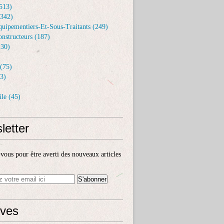
513)
(342)
uipementiers-Et-Sous-Traitants (249)
nstructeurs (187)
30)
(75)
3)
le (45)
letter
ous pour être averti des nouveaux articles
ives