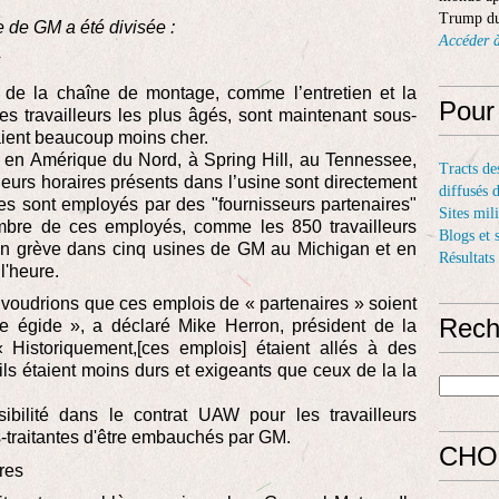
Trump du
 de GM a été divisée :
Accéder à
s
de la chaîne de montage, comme l’entretien et la
Pour
les travailleurs les plus âgés, sont maintenant sous-
paient beaucoup moins cher.
en Amérique du Nord, à Spring Hill, au Tennessee,
Tracts de
eurs horaires présents dans l’usine sont directement
diffusés 
s sont employés par des "fournisseurs partenaires"
Sites mil
ombre de ces employés, comme les 850 travailleurs
Blogs et 
en grève dans cinq usines de GM au Michigan et en
Résultats
l'heure.
us voudrions que ces emplois de « partenaires » soient
Rech
e égide », a déclaré Mike Herron, président de la
 Historiquement,[ces emplois] étaient allés à des
'ils étaient moins durs et exigeants que ceux de la la
ibilité dans le contrat UAW pour les travailleurs
-traitantes d'être embauchés par GM.
CHO
ires