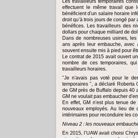
Les travailleurs temporaires cons
effectuent le même travail que 
bénéficient d'un salaire horaire in
droit qu’à trois jours de congé pa
bénéfices. Les travailleurs des 
dollars pour chaque milliard de do
Dans de nombreuses usines, les t
ans après leur embauche, avec au
souvent ensuite mis à pied pour êt
Le contrat de 2015 avait ouvert 
nombre de ces temporaires, qui
travailleurs horaires.
"Je n'avais pas voté pour le der
temporaires ", a déclaré Roberta 
de GM près de Buffalo depuis 40 ans
GM ne voulait pas embaucher d'e
En effet, GM n'est plus tenue de
nouveaux employés. Au lieu de c
intérimaires pour reconduire les co
Niveau 2 : les nouveaux embauch
En 2015, l’UAW avait choisi Chrys