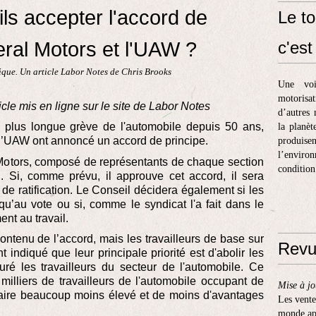
ils accepter l'accord de
Le to
eral Motors et l'UAW ?
c'est 
ique. Un article Labor Notes de Chris Brooks
Une voi
motorisa
icle mis en ligne sur le site de Labor Notes
d’autres 
 plus longue grève de l'automobile depuis 50 ans,
la planèt
l’UAW ont annoncé un accord de principe.
produis
l’enviro
otors, composé de représentants de chaque section
condition
 Si, comme prévu, il approuve cet accord, il sera
de ratification. Le Conseil décidera également si les
squ’au vote ou si, comme le syndicat l'a fait dans le
nt au travail.
contenu de l’accord, mais les travailleurs de base sur
Revu
 indiqué que leur principale priorité est d'abolir les
turé les travailleurs du secteur de l'automobile. Ce
illiers de travailleurs de l'automobile occupant de
Mise à jo
aire beaucoup moins élevé et de moins d'avantages
Les vente
monde apr