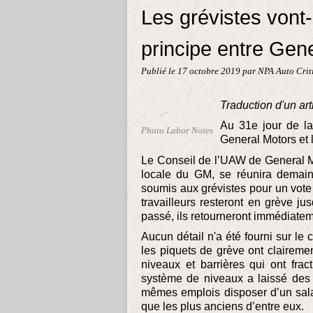
Les grévistes vont-
principe entre Gen
Publié le
17 octobre 2019
par NPA Auto Crit
Traduction d'un art
Au 31e jour de la
Photo Labor Notes
General Motors et 
Le Conseil de l’UAW de General M
locale du GM, se réunira demain.
soumis aux grévistes pour un vote 
travailleurs resteront en grève ju
passé, ils retourneront immédiateme
Aucun détail n'a été fourni sur le 
les piquets de grève ont clairement
niveaux et barrières qui ont frac
système de niveaux a laissé des m
mêmes emplois disposer d’un sal
que les plus anciens d’entre eux.