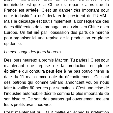
inquiétude est que la Chine est repartie alors que la
France est arrêtée. C'est un danger très important pour
notre industrie"
a osé déclarer le président de l’UIMM .
Mais le décalage est
tout simplement
la conséquence des
dates différentes de la propagation du virus en Chine et en
Europe.
Un
fait
nié par
l’
obsession des parts de marché
pour organiser ici
une reprise de la production en pleine
épidémie.
Le mensonge des jours heureux
Des jours heureux a promis Macron. Tu parles ! C’est pour
maintenant une reprise de la production en pleine
épidémie qui conduira peut être à ne pas pouvoir tenir la
date du 11 mai comme date du déconfinement. Ce sont
des patrons qui comme Sénard annoncent vouloir nous
faire travailler 60 heures par semaines. C’est
une crise de
l’industrie automobile décrite comme la plus importante de
son histoire
. Ce sont des patrons qui ouvertement mettent
leurs profits avant nos vi
es
!
C’est m
aintenant
qu’il faut mettre en échec
la prétention