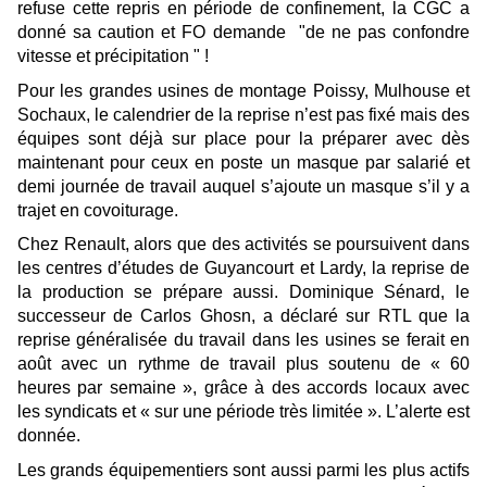
refuse cette repris en période de confinement, la CGC a
donné sa caution et FO demande
"de ne pas confondre
vitesse et précipitation
" !
Pour les grandes usines de montage Poissy, Mulhouse et
Sochaux, le calendrier de la reprise n’est pas fixé mais des
équipes sont déjà sur place pour la préparer avec d
ès
maintenant
pour ceux en poste
un ma
s
que par salarié et
demi journée de travail auquel s’ajoute un masque
s’il y a
trajet en covoiturage.
Chez Renault, alors que des activités se poursuivent dans
les centres d’études de Guyancourt et Lardy, la reprise de
la production se prépare aussi.
Dominique Sénard, le
successeur de Carlos Ghosn, a déclaré sur RTL que
la
reprise
généralisée
du travail dans les usines se ferait en
août
avec un rythme de travail plus soutenu de « 60
heure
s par semaine », grâce à des accords locaux avec
les syndicats et « sur une période très limitée ».
L’alerte est
donnée.
Les grands équipementiers sont aussi parmi les plus actifs