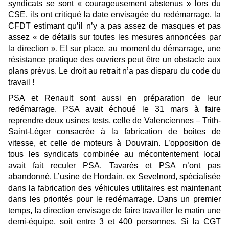
syndicats se sont « courageusement abstenus » lors du
CSE, ils ont critiqué la date envisagée du redémarrage, la
CFDT estimant qu’il n’y a pas assez de masques et pas
assez «
de détails sur toutes les mesures annoncées par
la direction
». Et sur place, au mome
n
t du démarrage, une
rési
s
tance pratique des ouvriers peut être un obstacle aux
plans prévus. Le droit au retrait n’a pas dis
pa
ru du code du
travail !
PSA et Renault sont aussi en préparation de leur
redémarrage. PSA avait échoué le 31 mars à faire
reprendre deux usines tests, celle de
Valenciennes – Trith-
Saint-Léger
cons
ac
rée à la
fabrication de boites de
vitesse, et celle de moteurs à Douvrain. L’opposition de
tous les syndicats combinée au mécontentement local
avait fait reculer PSA. Tavarès et PSA n’ont pas
abandonné. L’usine de Hordain, ex Sevelnord, spécialisée
dans la fabrication des véhicules utilitaires est maintenant
dans les priorités pour le redémarrage. Dans un premier
temps, la direction envisage de faire travailler le matin une
demi-équipe, soit entre 3 et 400 personnes. Si la CGT