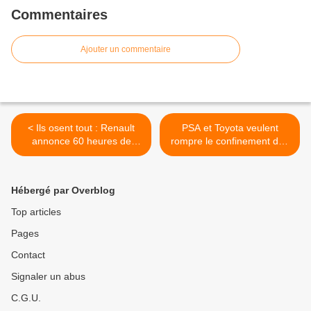
Commentaires
Ajouter un commentaire
< Ils osent tout : Renault
PSA et Toyota veulent
annonce 60 heures de
rompre le confinement dès
travail par semaine au mois
le 21 avril au mépris de la
d'aout
santé publique >
Hébergé par Overblog
Top articles
Pages
Contact
Signaler un abus
C.G.U.