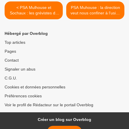
< PSA Mulhouse et
PSA Muhouse : la direction
Sochaux : les grévistes de
veut nous confiner à l'usine
STPI ont su se faire
>
respecter
Hébergé par Overblog
Top articles
Pages
Contact
Signaler un abus
C.G.U.
Cookies et données personnelles
Préférences cookies
Voir le profil de Rédacteur sur le portail Overblog
Créer un blog sur Overblog