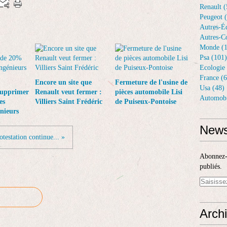
Renault (
Peugeot 
Autres-Éq
Autres-Co
Monde (1
Psa (101)
Ecologie 
France (6
Encore un site que
Fermeture de l'usine de
Usa (48)
supprimer
Renault veut fermer :
pièces automobile Lisi
Automobi
es
Villiers Saint Frédéric
de Puiseux-Pontoise
énieurs
News
otestation continue... »
Abonnez-v
publiés.
Arch