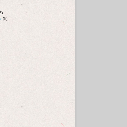
3)
er
(8)