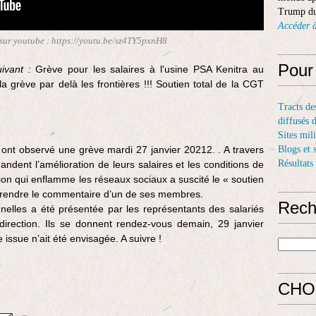
Trump du
Accéder à
 sur youtube : https://youtu.be/sz4TY5pxnH8
Pour
ivant :
Grève pour les salaires à l'usine PSA Kenitra au
la grève par delà les frontières !!! Soutien total de la CGT
Tracts de
diffusés 
Sites mil
 ont observé une grève mardi 27 janvier 20212. . A travers
Blogs et 
Résultats
ndent l’amélioration de leurs salaires et les conditions de
tion qui enflamme les réseaux sociaux a suscité le « soutien
prendre le commentaire d’un de ses membres.
Rech
nnelles a été présentée par les représentants des salariés
 direction. Ils se donnent rendez-vous demain, 29 janvier
 issue n’ait été envisagée. A suivre !
CHO