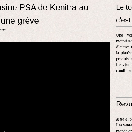
'usine PSA de Kenitra au
Le to
 une grève
c'est 
ique
Une voi
motorisa
d’autres 
la planèt
produis
l’enviro
condition
Revu
Mise à jo
Les vente
monde apr