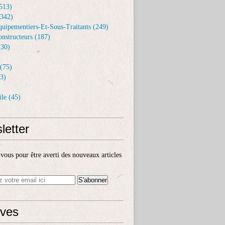
513)
(342)
uipementiers-Et-Sous-Traitants (249)
nstructeurs (187)
30)
(75)
3)
le (45)
letter
ous pour être averti des nouveaux articles
ives