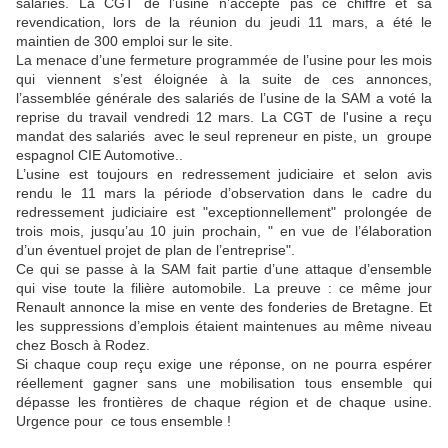
salariés. La CGT de l’usine n’accepte pas ce chiffre et sa
revendication, lors de la réunion du jeudi 11 mars, a été le
maintien de 300 emploi sur le site.
La menace d’une fermeture programmée de l’usine pour les mois
qui viennent s’est éloignée à la suite de ces annonces,
l’assemblée générale des salariés de l’usine de la SAM a voté la
reprise du travail vendredi 12 mars. La CGT de l'usine a reçu
mandat des salariés avec le seul repreneur en piste, un groupe
espagnol CIE Automotive..
L’usine est toujours en redressement judiciaire et selon avis
rendu le 11 mars la période d’observation dans le cadre du
redressement judiciaire est "exceptionnellement" prolongée de
trois mois, jusqu’au 10 juin prochain, " en vue de l’élaboration
d’un éventuel projet de plan de l’entreprise".
Ce qui se passe à la SAM fait partie d’une attaque d’ensemble
qui vise toute la filière automobile. La preuve : ce même jour
Renault annonce la mise en vente des fonderies de Bretagne. Et
les suppressions d’emplois étaient maintenues au même niveau
chez Bosch à Rodez.
Si chaque coup reçu exige une réponse, on ne pourra espérer
réellement gagner sans une mobilisation tous ensemble qui
dépasse les frontières de chaque région et de chaque usine.
Urgence pour ce tous ensemble !