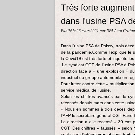
Très forte augmen
dans l'usine PSA d
Publié le
26 mars 2021
par NPA Auto Critiq
Dans l’usine PSA de Poissy, trois décè
de la pandémie.Comme l'explique le sy
la Covid19 est très forte et inquiète les
Le syndicat CGT de l’usine PSA à Pois
direction face à « une explosion » d
industriel du groupe automobile en rég
Pour lutter contre cette « multiplicati
service médical de l’usine.
Selon les chiffres avancés par le sy
recensés depuis mars dans cette usine
« Nous en sommes à trois décès depui
l’AFP le secrétaire général CGT Farid B
La direction a elle recensé « 30 cas 
CGT. Des chiffres « faussés » selon M
centaines d’intérimaires et sous traita