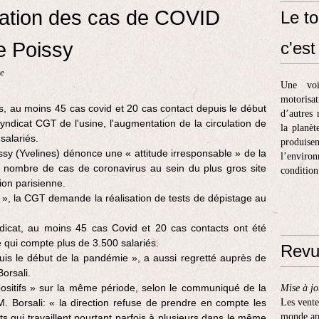
tation des cas de COVID
Le to
e Poissy
c'est 
ue
Une voi
motorisa
s, au moins 45 cas covid et 20 cas contact depuis le début
d’autres 
ndicat CGT de l'usine, l'augmentation de la circulation de
la planèt
 salariés.
produis
sy (Yvelines) dénonce une « attitude irresponsable » de la
l’enviro
u nombre de cas de coronavirus au sein du plus gros site
condition
ion parisienne.
on », la CGT demande la réalisation de tests de dépistage au
ndicat, au moins 45 cas Covid et 20 cas contacts ont été
 qui compte plus de 3.500 salariés.
Revu
s le début de la pandémie », a aussi regretté auprès de
orsali.
positifs » sur la même période, selon le communiqué de la
Mise à jo
. Borsali: « la direction refuse de prendre en compte les
Les vente
monde apr
nts qui travaillent pourtant parfois à plusieurs dans le même