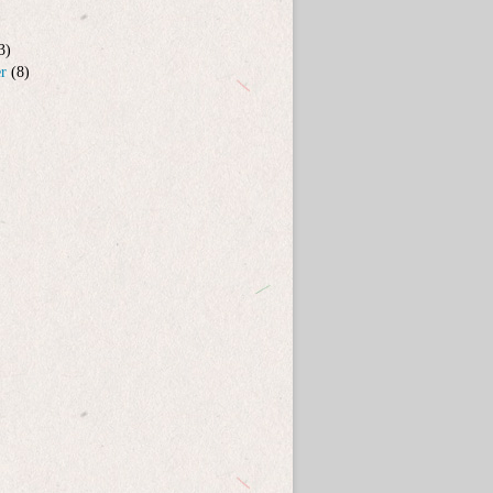
3)
er
(8)