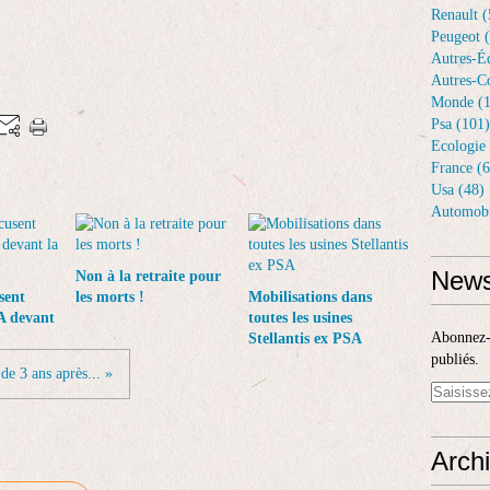
Renault (
Peugeot 
Autres-Éq
Autres-Co
Monde (1
Psa (101)
Ecologie 
France (6
Usa (48)
Automobi
News
Non à la retraite pour
sent
les morts !
Mobilisations dans
A devant
toutes les usines
Abonnez-v
Stellantis ex PSA
publiés.
 de 3 ans après... »
Arch