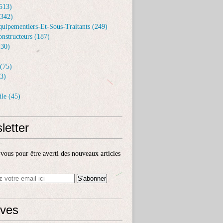
513)
(342)
uipementiers-Et-Sous-Traitants (249)
nstructeurs (187)
30)
(75)
3)
le (45)
letter
ous pour être averti des nouveaux articles
ives