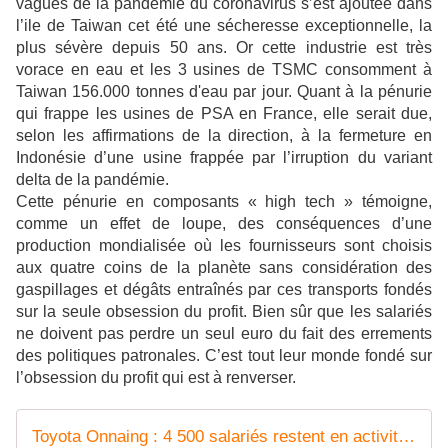
vagues de la pandémie du coronavirus s’est ajoutée dans
l’ile de Taiwan cet été une sécheresse exceptionnelle, la
plus sévère depuis 50 ans. Or cette industrie est très
vorace en eau et les 3 usines de TSMC consomment à
Taiwan 156.000 tonnes d'eau par jour. Quant à la pénurie
qui frappe les usines de PSA en France, elle serait due,
selon les affirmations de la direction, à la fermeture en
Indonésie d’une usine frappée par l’irruption du variant
delta de la pandémie.
Cette pénurie en composants « high tech » témoigne,
comme un effet de loupe, des conséquences d’une
production mondialisée où les fournisseurs sont choisis
aux quatre coins de la planète sans considération des
gaspillages et dégâts entraînés par ces transports fondés
sur la seule obsession du profit. Bien sûr que les salariés
ne doivent pas perdre un seul euro du fait des errements
des politiques patronales. C’est tout leur monde fondé sur
l’obsession du profit qui est à renverser.
Toyota Onnaing : 4 500 salariés restent en activité partielle, la reprise de l'usine repoussée