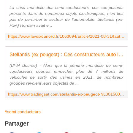
La crise mondiale des semi-conducteurs, ces composants
présents dans de nombreux objets électroniques, n'en finit
pas de perturber le secteur de l'automobile. Stellantis (ex-
PSA) Hordain avait é...
https://www.lavoixdunord.fr/1063094/article/2021-08-31/faute-de-pieces-la-reprise-encore-repoussee-d-une-semaine-chez-toyota-onnaing
Stellantis (ex peugeot) : Ces constructeurs auto les plus touchés par la pénurie de semi-conducteurs
(BFM Bourse) - Alors que la pénurie mondiale de semi-
conducteurs pourrait empêcher plus de 7 millions de
véhicules de sortir des usines en 2021, de nombreux
groupes revoient leurs objectifs de ...
https://www.tradingsat.com/stellantis-ex-peugeot-NL00150001Q9/actualites/stellantis-ex-peugeot-ces-constructeurs-auto-les-plus-touches-par-la-penurie-de-semi-conducteurs-981821.html
#semi-conducteurs
Partager