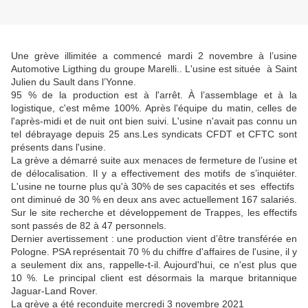
Une grève illimitée a commencé mardi 2 novembre à l’usine
Automotive Ligthing du groupe Marelli.. L'usine est située à Saint
Julien du Sault dans l’Yonne.
95 % de la production est à l'arrêt. À l’assemblage et à la
logistique, c'est même 100%. Après l'équipe du matin, celles de
l'après-midi et de nuit ont bien suivi. L'usine n'avait pas connu un
tel débrayage depuis 25 ans.Les syndicats CFDT et CFTC sont
présents dans l'usine.
La grève a démarré suite aux menaces de fermeture de l’usine et
de délocalisation. Il y a effectivement des motifs de s’inquiéter.
L'usine ne tourne plus qu'à 30% de ses capacités et ses effectifs
ont diminué de 30 % en deux ans avec actuellement 167 salariés.
Sur le site recherche et développement de Trappes, les effectifs
sont passés de 82 à 47 personnels.
Dernier avertissement : une production vient d’être transférée en
Pologne. PSA représentait 70 % du chiffre d'affaires de l'usine, il y
a seulement dix ans, rappelle-t-il. Aujourd'hui, ce n'est plus que
10 %. Le principal client est désormais la marque britannique
Jaguar-Land Rover.
La grève a été reconduite mercredi 3 novembre 2021