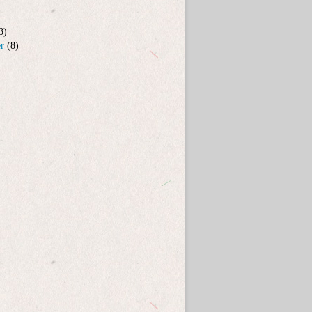
3)
er
(8)