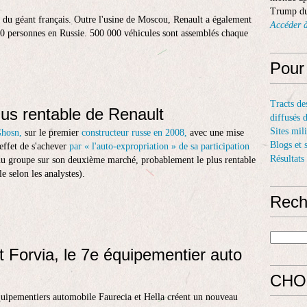
Trump du
 du géant français. Outre l'usine de Moscou, Renault a également
Accéder à
000 personnes en Russie. 500 000 véhicules sont assemblés chaque
Pour
Tracts de
lus rentable de Renault
diffusés 
Sites mil
Ghosn,
sur le premier
constructeur russe en 2008,
avec une mise
Blogs et 
 effet de s'achever
par « l'auto-expropriation » de sa participation
Résultats
 du groupe sur son deuxième marché, probablement le plus rentable
 selon les analystes).
Rech
t Forvia, le 7e équipementier auto
CHO
quipementiers automobile Faurecia et Hella créent un nouveau