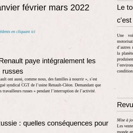
nvier février mars 2022
Le to
c'est 
édents en cliquant ici
Une voi
motorisa
d’autres 
la planèt
nault paye intégralement les
produis
l’enviro
s russes
condition
nault ont aussi, comme nous, des familles à nourrir », s’est
égué syndical CGT de l’usine Renault-Cléon. Demandant que
 travailleurs russes » pendant l’interruption de l’activité.
Revu
Mise à jo
Russie : quelles conséquences pour
Les vente
monde apr