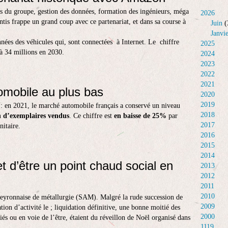
es du groupe, gestion des données, formation des ingénieurs, méga
2026
antis frappe un grand coup avec ce partenariat, et dans sa course à
Juin
(
Janvi
nnées des véhicules qui, sont connectées à Internet. Le chiffre
2025
 à 34 millions en 2030.
2024
2023
2022
2021
omobile au plus bas
2020
2019
 : en 2021, le marché automobile français a conservé un niveau
2018
n d’exemplaires vendus
. Ce chiffre est
en baisse de 25%
par
2017
nitaire.
2016
2015
2014
 d’être un point chaud social en
2013
2012
2011
2010
aveyronnaise de métallurgie (SAM). Malgré la rude succession de
2009
tion d’activité le ; liquidation définitive, une bonne moitié des
2000
ciés ou en voie de l’être, étaient du réveillon de Noël organisé dans
1119