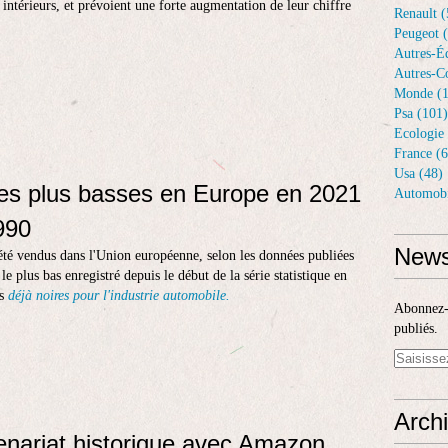
s intérieurs, et prévoient une forte augmentation de leur chiffre
Renault (
Peugeot 
Autres-Éq
Autres-Co
Monde (1
Psa (101)
Ecologie 
France (6
Usa (48)
les plus basses en Europe en 2021
Automobi
990
News
 été vendus dans l'Union européenne, selon les données publiées
 le plus bas enregistré depuis le début de la série statistique en
es
déjà noires pour l'industrie automobile.
Abonnez-v
publiés.
Arch
tenariat historique avec Amazon