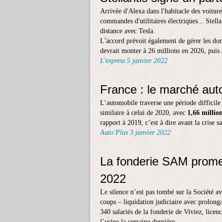
Arrivée d'Alexa dans l'habitacle des voitur
commandes d'utilitaires électriques... Stell
distance avec Tesla.
L'accord prévoit également de gérer les do
devrait monter à 26 millions en 2026, puis
L'express 5 janvier 2022
France : le marché aut
L’automobile traverse une période difficile
similaire à celui de 2020, avec
1,66 millio
rapport à 2019, c’est à dire avant la crise sa
Auto Plus 3 janvier 2022
La fonderie SAM promet
2022
Le silence n’est pas tombé sur la Société 
coups – liquidation judiciaire avec prolonga
340 salariés de la fonderie de Viviez, licen
l’usine la semaine dernière.