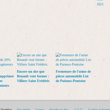
1021
Encore un site que
Fermeture de l'usine de
supprimer
Renault veut fermer :
pièces automobile Lisi
es
Villiers Saint Frédéric
de Puiseux-Pontoise
énieurs
l Overblog
Top articles
Contact
Signaler un abus
C.G.U.
Cookies et donnée