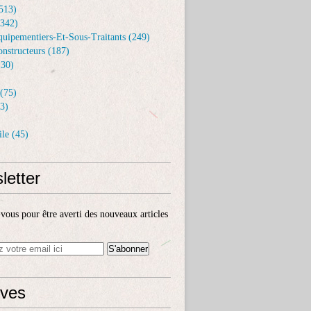
513)
(342)
uipementiers-Et-Sous-Traitants (249)
nstructeurs (187)
30)
(75)
3)
le (45)
letter
ous pour être averti des nouveaux articles
ives