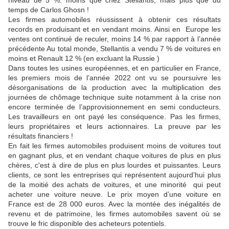
niveau de 5 %. moins que chez Stellantis, mais plus que du
temps de Carlos Ghosn !
Les firmes automobiles réussissent à obtenir ces résultats
records en produisant et en vendant moins. Ainsi en Europe les
ventes ont continué de reculer, moins 14 % par rapport à l’année
précédente Au total monde, Stellantis a vendu 7 % de voitures en
moins et Renault 12 % (en excluant la Russie )
Dans toutes les usines européennes, et en particulier en France,
les premiers mois de l’année 2022 ont vu se poursuivre les
désorganisations de la production avec la multiplication des
journées de chômage technique suite notamment à la crise non
encore terminée de l’approvisionnement en semi conducteurs.
Les travailleurs en ont payé les conséquence. Pas les firmes,
leurs propriétaires et leurs actionnaires. La preuve par les
résultats financiers !
En fait les firmes automobiles produisent moins de voitures tout
en gagnant plus, et en vendant chaque voitures de plus en plus
chères, c'est à dire de plus en plus lourdes et puissantes. Leurs
clients, ce sont les entreprises qui représentent aujourd’hui plus
de la moitié des achats de voitures, et une minorité qui peut
acheter une voiture neuve. Le prix moyen d’une voiture en
France est de 28 000 euros. Avec la montée des inégalités de
revenu et de patrimoine, les firmes automobiles savent où se
trouve le fric disponible des acheteurs potentiels.