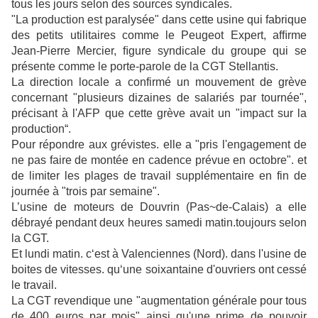
tous les jours selon des sources syndicales.
"La production est paralysée" dans cette usine qui fabrique
des petits utilitaires comme le Peugeot Expert, afﬁrme
Jean-Pierre Mercier, ﬁgure syndicale du groupe qui se
présente comme le porte-parole de la CGT Stellantis.
La direction locale a confirmé un mouvement de grève
concernant "plusieurs dizaines de salariés par tournée",
précisant à l'AFP que cette grève avait un "impact sur la
production“.
Pour répondre aux grévistes. elle a "pris l'engagement de
ne pas faire de montée en cadence prévue en octobre". et
de limiter les plages de travail supplémentaire en fin de
journée à "trois par semaine".
L’usine de moteurs de Douvrin (Pas~de-Calais) a elle
débrayé pendant deux heures samedi matin.toujours selon
la CGT.
Et lundi matin. c‘est à Valenciennes (Nord). dans l'usine de
boites de vitesses. qu‘une soixantaine d'ouvriers ont cessé
le travail.
La CGT revendique une "augmentation générale pour tous
de 400 euros par mois" ainsi qu'une prime de pouvoir