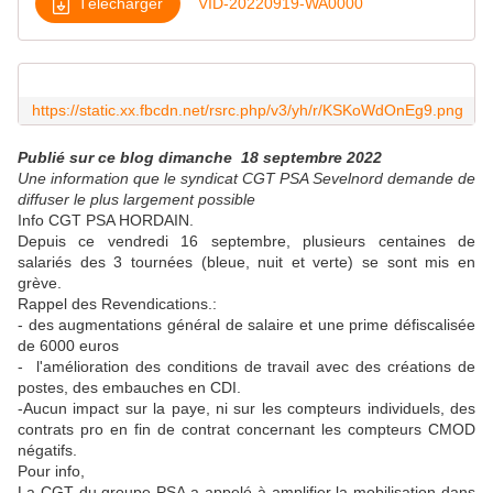
Télécharger
VID-20220919-WA0000
https://static.xx.fbcdn.net/rsrc.php/v3/yh/r/KSKoWdOnEg9.png
Publié sur ce blog dimanche 18 septembre 2022
Une information que le syndicat CGT PSA Sevelnord demande de
diffuser le plus largement possible
Info CGT PSA HORDAIN.
Depuis ce vendredi 16 septembre, plusieurs centaines de
salariés des 3 tournées (bleue, nuit et verte) se sont mis en
grève.
Rappel des Revendications.:
- des augmentations général de salaire et une prime défiscalisée
de 6000 euros
- l'amélioration des conditions de travail avec des créations de
postes, des embauches en CDI.
-Aucun impact sur la paye, ni sur les compteurs individuels, des
contrats pro en fin de contrat concernant les compteurs CMOD
négatifs.
Pour info,
La CGT du groupe PSA a appelé à amplifier la mobilisation dans