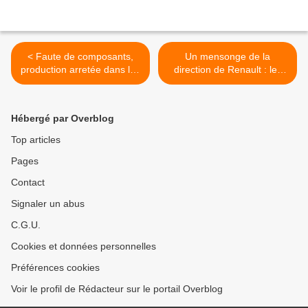
< Faute de composants,
Un mensonge de la
production arretée dans les
direction de Renault : les
usines Stellantis et Renault
salariés ne toucheront pas
en Espagne
1000 euros >
Hébergé par Overblog
Top articles
Pages
Contact
Signaler un abus
C.G.U.
Cookies et données personnelles
Préférences cookies
Voir le profil de Rédacteur sur le portail Overblog