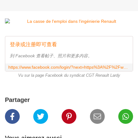
登录或注册即可查看
到 Facebook 查看帖子、照片和更多内容。
https://www.facebook.com/login/?next=https%3A%2F%2Fwww.facebook.com%2FCGT.RENAULT.LARDY91
Vu sur la page Facebook du syndicat CGT Renault Lardy
Partager