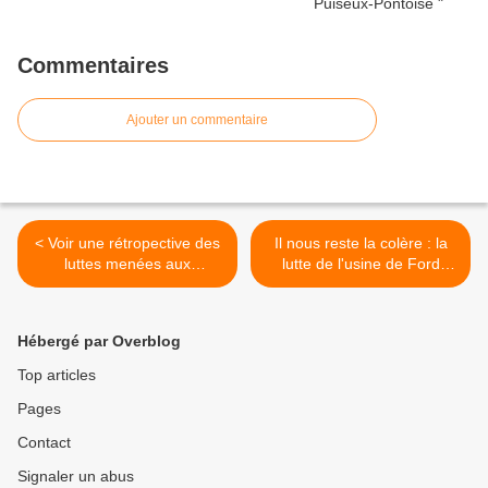
Commentaires
Ajouter un commentaire
< Voir une rétropective des
Il nous reste la colère : la
luttes menées aux
lutte de l'usine de Ford
Fonderies de Bretagne à
Blanquefort dans un film >
partir des images d'archives
de la télévision
Hébergé par Overblog
Top articles
Pages
Contact
Signaler un abus