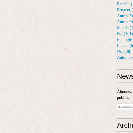
Renault (
Peugeot 
Autres-Éq
Autres-Co
Monde (1
Psa (101)
Ecologie 
France (6
Usa (48)
Automobi
News
Abonnez-v
publiés.
Arch