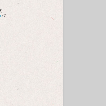
3)
er
(8)