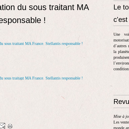
tion du sous traitant MA
Le to
responsable !
c'est 
Une voi
motorisa
d’autres 
la planèt
produis
l’enviro
condition
Revu
Mise à jo
Les vente
monde apr