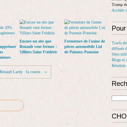
Trump du
Accéder à
Pour
Encore un site que
Fermeture de l'usine de
Tracts de
supprimer
Renault veut fermer :
pièces automobile Lisi
diffusés 
es
Villiers Saint Frédéric
de Puiseux-Pontoise
Sites mil
énieurs
Blogs et 
Résultats
Renault Lardy : la course... »
Rech
CHO