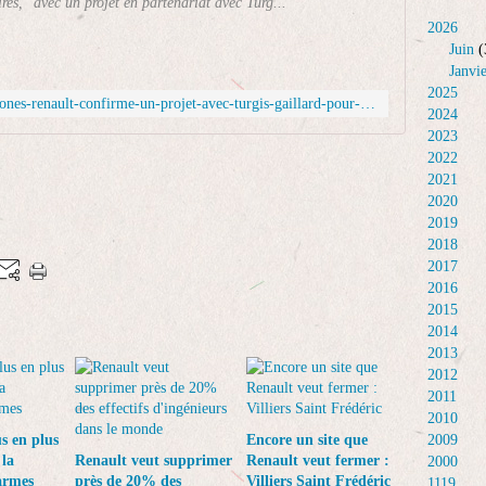
u
ires, "avec un projet en partenariat avec Turg...
a
r
2026
p
a
Juin
(
r
u
Janvi
o
t
2025
https://www.autoactu.com/actualites/drones-renault-confirme-un-projet-avec-turgis-gaillard-pour-creer-une-filiere-francaise
d
o
2024
u
m
2023
c
o
2022
t
b
2021
i
i
2020
o
l
2019
n
e
2018
d
a
2017
'
s
2016
u
i
2015
n
g
2014
e
n
2013
m
é
2012
u
u
2011
n
n
2010
i
i
s en plus
Encore un site que
2009
t
m
la
Renault veut supprimer
Renault veut fermer :
2000
i
p
armes
près de 20% des
Villiers Saint Frédéric
1119