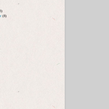
3)
er
(8)