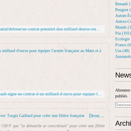
e
Renault (
n
Peugeot 
a
Autres-Éq
u
Autres-Co
l
Monde (1
https://www.usinenouvelle.com/aero-spatial/defense/un-contrat-potentiel-dun-milliard-deuros-renault-va-fabriquer-des-drones-militaires-dans-ses-usines-du-mans-et-de-cleon.K2HXUXWKLZD4NM73TRHGMV64BA.html
t
Psa (101)
s
Ecologie 
'
France (6
a
Drones : R
Usa (48)
p
Automobi
p
L
r
e
ê
c
News
t
o
e
n
à
s
Abonnez-v
https://actu.orange.fr/france/drones-renault-signe-un-contrat-d-un-milliard-d-euros-pour-equiper-l-armee-francaise-au-mans-et-a-cleon-magic-CNT000002mKOwO.html
l
t
publiés.
a
r
n
u
c
c
Drones : Renault confirme un projet avec Turgis Gaillard pour créer une filière française
e
t
Arch
r
e
 l'AFP que "la démarche se concrétisait" pour créer une filière
l