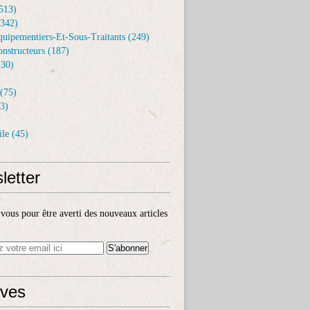
513)
(342)
uipementiers-Et-Sous-Traitants (249)
nstructeurs (187)
30)
(75)
3)
enault signe un contrat d'un milliard d'euros pour équiper l'arm
le (45)
letter
ous pour être averti des nouveaux articles
ives