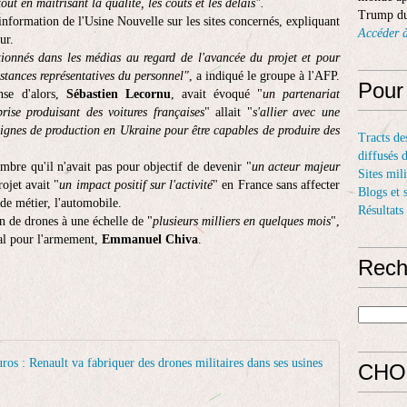
ut en maîtrisant la qualité, les coûts et les délais".
Trump du
nformation de l'Usine Nouvelle sur les sites concernés, expliquant
Accéder à
ur.
ionnés dans les médias au regard de l'avancée du projet et pour
nstances représentatives du personnel"
, a indiqué le groupe à l'AFP.
Pour
nse d'alors,
Sébastien Lecornu
, avait évoqué "
un partenariat
ise produisant des voitures françaises
" allait "
s'allier avec une
gnes de production en Ukraine pour être capables de produire des
Tracts de
diffusés 
embre qu'il n'avait pas pour objectif de devenir "
un acteur majeur
Sites mil
rojet avait "
un impact positif sur l'activité
" en France sans affecter
Blogs et 
de métier, l'automobile.
Résultats
on de drones à une échelle de "
plusieurs milliers en quelques mois
",
ral pour l'armement,
Emmanuel Chiva
.
Rech
Un contrat
CHO
R