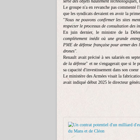
série des objets hautement technologiques, to
Le groupe n'a en revanche pas commenté l'i
que les syndicats devaient en avoir la prime
"
Nous ne pouvons confirmer les sites ment
respecter le processus de consultation des i
En juin dernier, le ministre de la Défe
complètement inédit où une grande entrepr
PME de défense française pour armer des li
drones".
Renault avait précisé à ses salariés en sept
de la défense
" et ne s'engagerait que si le p
sa capacité d'investissement dans son coeur 
Le ministère des Armées visait la fabricati
avait indiqué début 2025 le directeur géné