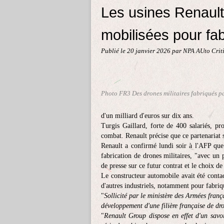
Les usines Renaul
mobilisées pour fa
Publié le
20 janvier 2026
par NPA AUto Criti
Photo FR3 Des drones militaires fabriqués p
d'un milliard d'euros sur dix ans.
Turgis Gaillard, forte de 400 salariés, p
combat. Renault précise que ce partenariat 
Renault a confirmé lundi soir à l'AFP que 
fabrication de drones militaires, "avec un 
de presse sur ce futur contrat et le choix de
Le constructeur automobile avait été contac
d'autres industriels, notamment pour fabriq
"
Sollicité par le ministère des Armées franç
développement d'une filière française de dr
"
Renault Group dispose en effet d'un savoir