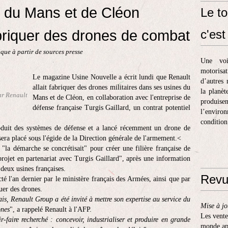
t du Mans et de Cléon
Le to
briquer des drones de combat
c'est 
que à partir de sources presse
Une voi
motorisa
Le magazine Usine Nouvelle a écrit lundi que Renault
d’autres 
allait fabriquer des drones militaires dans ses usines du
la planèt
ar Renault
Mans et de Cléon, en collaboration avec l'entreprise de
produis
défense française Turgis Gaillard, un contrat potentiel
l’enviro
condition
roduit des systèmes de défense et a lancé récemment un drone de
sera placé sous l'égide de la Direction générale de l'armement.<
"la démarche se concrétisait" pour créer une filière française de
projet en partenariat avec Turgis Gaillard", après une information
 deux usines françaises.
Revu
té l'an dernier par le ministère français des Armées, ainsi que par
uer des drones.
ais, Renault Group a été invité à mettre son expertise au service du
Mise à jo
ones
", a rappelé Renault à l'AFP.
Les vente
-faire recherché : concevoir, industrialiser et produire en grande
monde apr