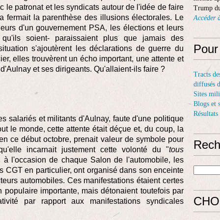
c le patronat et les syndicats autour de l'idée de faire
Trump du
la fermait la parenthèse des illusions électorales. Le
Accéder à
eurs d'un gouvernement PSA, les élections et leurs
u'ils soient- paraissaient plus que jamais des
Pour
ituation s'ajoutèrent les déclarations de guerre du
er, elles trouvèrent un écho important, une attente et
d'Aulnay et ses dirigeants. Qu'allaient-ils faire ?
Tracts de
diffusés 
Sites mil
Blogs et 
Résultats
s salariés et militants d'Aulnay, faute d'une politique
out le monde, cette attente était déçue et, du coup, la
 en ce début octobre, prenait valeur de symbole pour
Rech
qu'elle incarnait justement cette volonté du "
tous
, à l'occasion de chaque Salon de l'automobile, les
ants CGT en particulier, ont organisé dans son enceinte
teurs automobiles. Ces manifestations étaient certes
on populaire importante, mais détonaient toutefois par
CHO
tivité par rapport aux manifestations syndicales