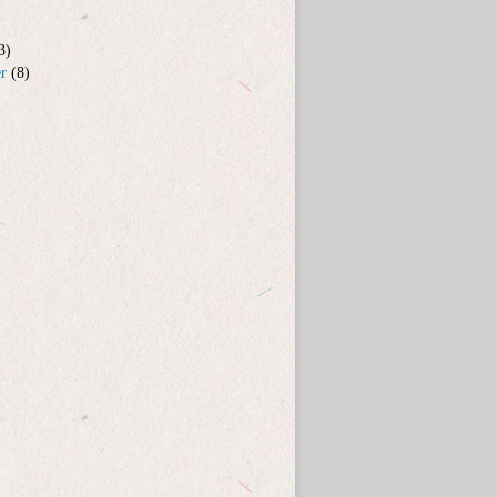
3)
er
(8)