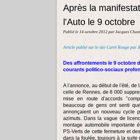
Après la manifesta
l'Auto le 9 octobre
Publié le
14 octobre 2012
par Jacques Chast
Article publié sur le site Carré Rouge par 
Des affrontements le 9 octobre d
courants politico-sociaux profon
A l'annonce, au début de l'été, de
celle de Rennes, de 8 000 suppre
mise en route d'accords "compé
beaucoup de gens ont senti que 
annonçaient un nouveau cycle p
azimuts. Dans la vague de licenc
montage automobile importante ét
PS-Verts de cette fermeture et des
dans la foulée, toujours à la suit