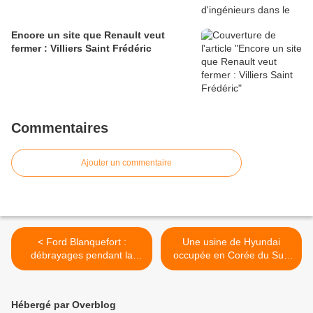
Encore un site que Renault veut
fermer : Villiers Saint Frédéric
Commentaires
Ajouter un commentaire
< Ford Blanquefort :
Une usine de Hyundai
débrayages pendant la
occupée en Corée du Sud
réunion de consultation du
par une grève de
CE
travailleurs de sous-
traitants >
Hébergé par Overblog