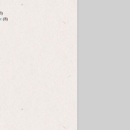
3)
er
(8)