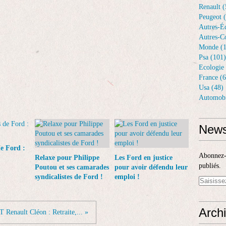
Renault (
Peugeot 
Autres-Éq
Autres-Co
Monde (1
Psa (101)
Ecologie 
France (6
Usa (48)
Automobi
News
de Ford :
Abonnez-v
Relaxe pour Philippe
Les Ford en justice
publiés.
Poutou et ses camarades
pour avoir défendu leur
syndicalistes de Ford !
emploi !
Arch
 Renault Cléon : Retraite,... »