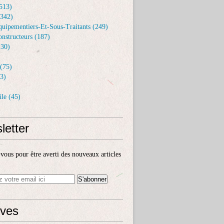
513)
(342)
uipementiers-Et-Sous-Traitants (249)
nstructeurs (187)
30)
(75)
3)
le (45)
letter
ous pour être averti des nouveaux articles
ives