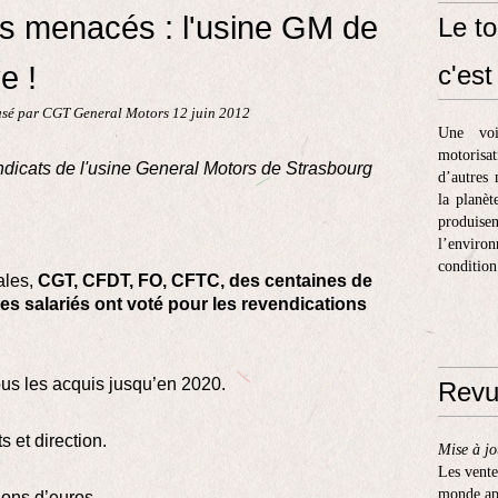
is menacés : l'usine GM de
Le to
e !
c'est 
sé par CGT General Motors 12 juin 2012
Une voi
motorisa
icats de l'usine General Motors de Strasbourg
d’autres 
la planèt
produis
l’enviro
condition
ales,
CGT, CFDT, FO, CFTC, des centaines de
. Les salariés ont voté pour les revendications
ous les acquis jusqu’en 2020.
Revu
s et direction.
Mise à jo
Les vente
monde apr
ions d’euros.