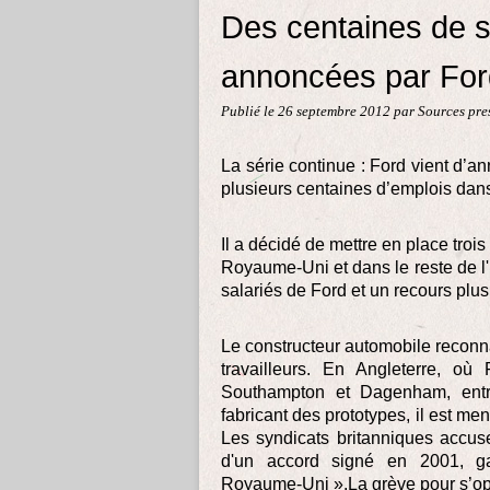
Des centaines de s
annoncées par For
Publié le
26 septembre 2012
par Sources pre
La série continue : Ford vient d
plusieurs centaines d’emplois dan
Il a décidé de mettre en place tro
Royaume-Uni et dans le reste de l
salariés de Ford et un recours plus
Le constructeur automobile reconna
travailleurs. En Angleterre, où
Southampton et Dagenham, entre
fabricant des prototypes, il est me
Les syndicats britanniques accuse
d'un accord signé en 2001, ga
Royaume-Uni ».La grève pour s’opp