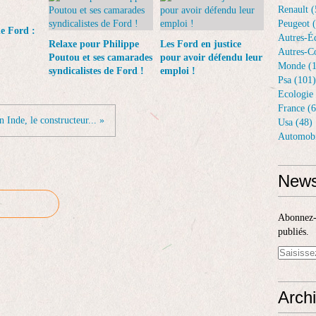
Renault (
Peugeot 
de Ford :
Autres-Éq
Relaxe pour Philippe
Les Ford en justice
Autres-Co
Poutou et ses camarades
pour avoir défendu leur
Monde (1
syndicalistes de Ford !
emploi !
Psa (101)
Ecologie 
France (6
n Inde, le constructeur... »
Usa (48)
Automobi
News
Abonnez-v
publiés.
Arch