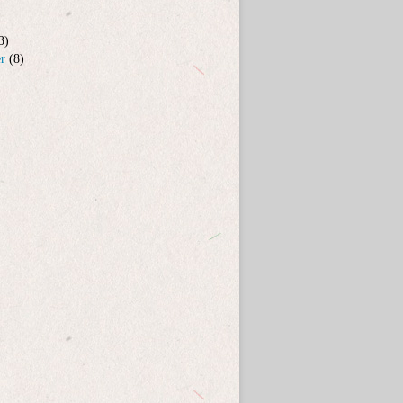
3)
er
(8)