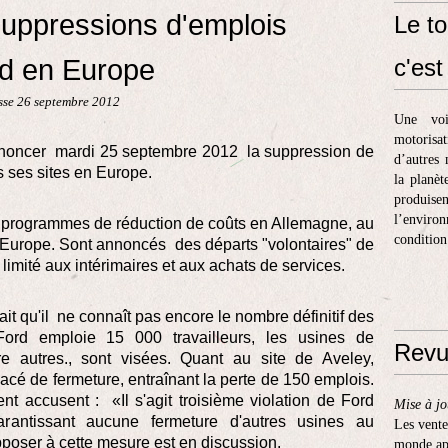
uppressions d'emplois
Le to
d en Europe
c'est 
sse 26 septembre 2012
Une voi
motorisa
’annoncer mardi 25 septembre 2012 la suppression de
d’autres 
s ses sites en Europe.
la planèt
produis
l’enviro
is programmes de réduction de coûts en Allemagne, au
condition
'Europe. Sont annoncés des départs "volontaires" de
 limité aux intérimaires et aux achats de services.
it qu'il ne connaît pas encore le nombre définitif des
 Ford emploie 15 000 travailleurs, les usines de
Revu
 autres., sont visées. Quant au site de Aveley,
nacé de fermeture, entraînant la perte de 150 emplois.
nt accusent : «Il s'agit troisième violation de Ford
Mise à jo
rantissant aucune fermeture d'autres usines au
Les vente
oser à cette mesure est en discussion.
monde apr