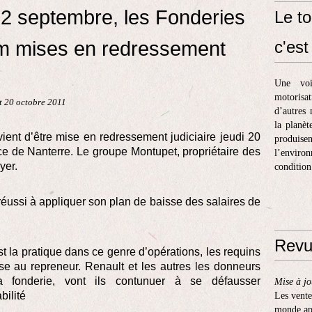
 2 septembre, les Fonderies
Le to
um mises en redressement
c'est 
Une voi
motorisa
 20 octobre 2011
d’autres 
la planèt
ient d’être mise en redressement judiciaire jeudi 20
produis
ce de Nanterre. Le groupe Montupet, propriétaire des
l’enviro
yer.
condition
réussi à appliquer son plan de baisse des salaires de
Revu
 la pratique dans ce genre d’opérations, les requins
rse au repreneur. Renault et les autres les donneurs
la fonderie, vont ils contunuer à se défausser
Mise à jo
ilité
Les vente
monde apr