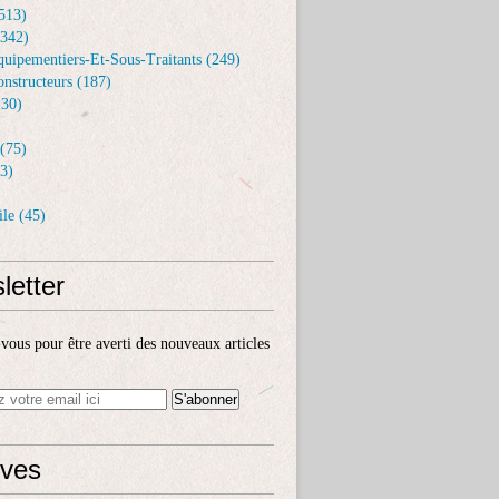
513)
(342)
uipementiers-Et-Sous-Traitants (249)
nstructeurs (187)
30)
(75)
3)
le (45)
letter
ous pour être averti des nouveaux articles
ives