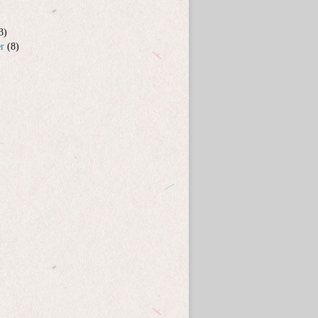
3)
er
(8)