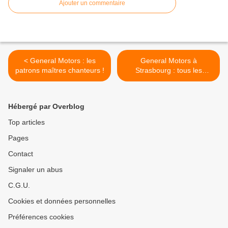
Ajouter un commentaire
< General Motors : les
General Motors à
patrons maîtres chanteurs !
Strasbourg : tous les
moyens sont bons à la
direction et ses amis >
Hébergé par Overblog
Top articles
Pages
Contact
Signaler un abus
C.G.U.
Cookies et données personnelles
Préférences cookies