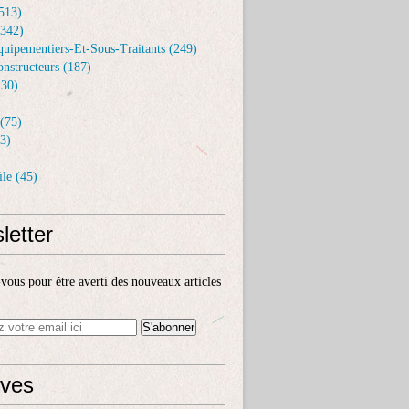
513)
(342)
uipementiers-Et-Sous-Traitants (249)
nstructeurs (187)
30)
(75)
3)
le (45)
letter
ous pour être averti des nouveaux articles
ives