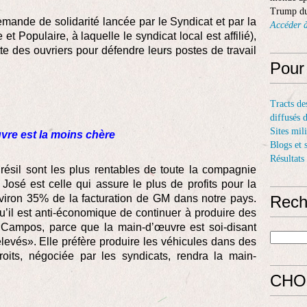
Trump du
demande de solidarité lancée par le Syndicat et par la
Accéder à
 Populaire, à laquelle le syndicat local est affilié),
tte des ouvriers pour défendre leurs postes de travail
Pour
Tracts de
diffusés 
Sites mil
uvre est la moins chère
Blogs et 
Résultats
résil sont les plus rentables de toute la compagnie
José est celle qui assure le plus de profits pour la
viron 35% de la facturation de GM dans notre pays.
Rech
u’il est anti-économique de continuer à produire des
 Campos, parce que la main-d’œuvre est soi-disant
 élevés». Elle préfère produire les véhicules dans des
droits, négociée par les syndicats, rendra la main-
CHO