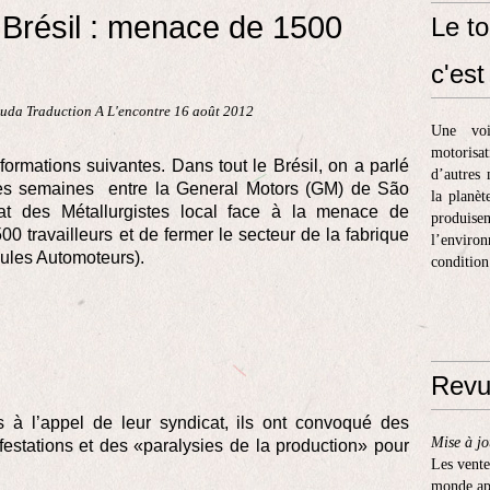
Brésil : menace de 1500
Le to
c'est 
uda Traduction A L'encontre 16 août 2012
Une voi
motorisa
nformations suivantes. Dans tout le Brésil, on a parlé
d’autres 
ères semaines entre la General Motors (GM) de São
la planèt
t des Métallurgistes local face à la menace de
produis
500 travailleurs et de fermer le secteur de la fabrique
l’enviro
les Automoteurs).
condition
Revu
és à l’appel de leur syndicat, ils ont convoqué des
Mise à jo
estations et des «paralysies de la production» pour
Les vente
monde apr