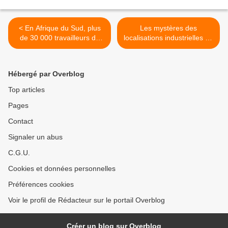
< En Afrique du Sud, plus
Les mystères des
de 30 000 travailleurs de
localisations industrielles en
l'automobile engagent une
Europe : Renault en
grève illimitée
Slovénie et Mercedes en
France >
Hébergé par Overblog
Top articles
Pages
Contact
Signaler un abus
C.G.U.
Cookies et données personnelles
Préférences cookies
Voir le profil de Rédacteur sur le portail Overblog
Créer un blog sur Overblog