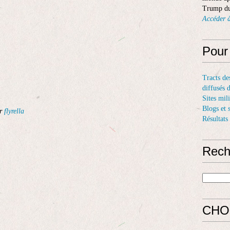
Trump du
Accéder à
Pour
Tracts de
diffusés 
Sites mil
Blogs et 
ar
flyrella
Résultats
Rech
CHO