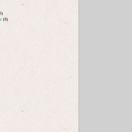
3)
er
(8)