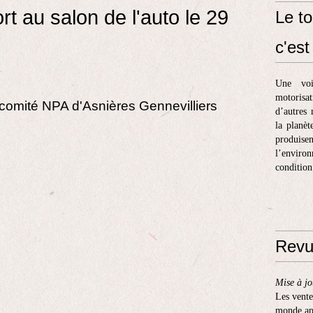
t au salon de l'auto le 29
Le to
c'est 
Une voi
motorisa
 comité NPA d'Asnières Gennevilliers
d’autres 
la planèt
produis
l’enviro
condition
Revu
Mise à jo
Les vente
monde apr