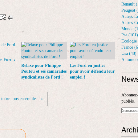
Renault (
Peugeot 
Autres-Éq
Autres-Co
Monde (1
Psa (101)
Ecologie 
France (6
Usa (48)
de Ford :
Automobi
Relaxe pour Philippe
Les Ford en justice
Poutou et ses camarades
pour avoir défendu leur
syndicalistes de Ford !
emploi !
News
Abonnez-v
ctobre tous ensemble... »
publiés.
Arch