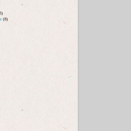
3)
er
(8)