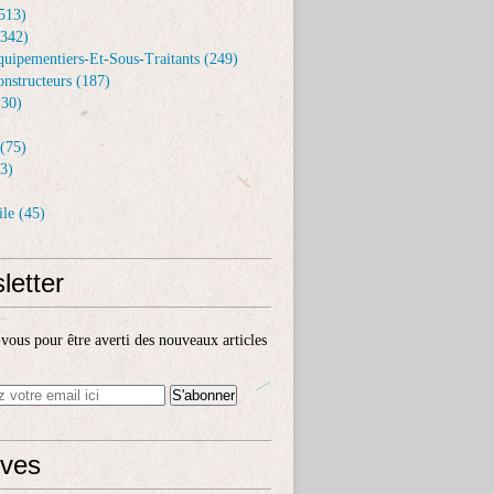
513)
(342)
uipementiers-Et-Sous-Traitants (249)
nstructeurs (187)
30)
(75)
3)
le (45)
letter
ous pour être averti des nouveaux articles
ives