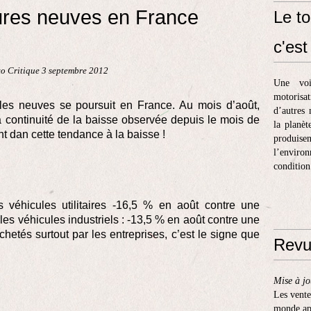
ures neuves en France
Le to
c'est 
o Critique 3 septembre 2012
Une voi
motorisa
les neuves se poursuit en France. Au mois d’août,
d’autres 
a continuité de la baisse observée depuis le mois de
la planèt
 dan cette tendance à la baisse !
produis
l’enviro
condition
s véhicules utilitaires -16,5 % en août contre une
les véhicules industriels : -13,5 % en août contre une
etés surtout par les entreprises, c’est le signe que
Revu
Mise à jo
Les vente
monde apr