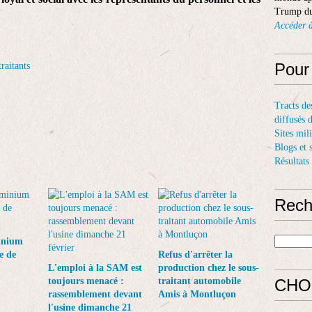
Trump du
Accéder à
Pour
raitants
Tracts de
diffusés 
Sites mil
Blogs et 
Résultats
Rech
inium
e de
Refus d'arrêter la
L'emploi à la SAM est
production chez le sous-
toujours menacé :
traitant automobile
CHO
rassemblement devant
Amis à Montluçon
l'usine dimanche 21