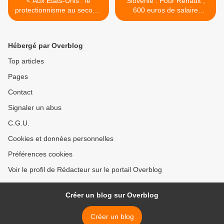
< Aux Etats-Unis : le
Slovénie : Pour Renault ,
protectionnisme au secours
600 euros de salaire
de Ford et GM
minimum mensuel c'est trop
cher ! >
Hébergé par Overblog
Top articles
Pages
Contact
Signaler un abus
C.G.U.
Cookies et données personnelles
Préférences cookies
Voir le profil de Rédacteur sur le portail Overblog
Créer un blog sur Overblog
Créer un blog