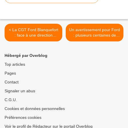
< La CGT Ford Blanquefort
Un avertissement pour Ford
: face à une direction
: plusieurs centaines de
bornée, une seule solution
salariés mobilisés à
passer à l'offensive !
Blanquefort >
Hébergé par Overblog
Top articles
Pages
Contact
Signaler un abus
C.G.U.
Cookies et données personnelles
Préférences cookies
Voir le profil de Rédacteur sur le portail Overblog