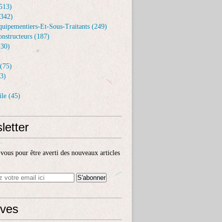
513)
(342)
uipementiers-Et-Sous-Traitants (249)
nstructeurs (187)
30)
(75)
3)
le (45)
letter
ous pour être averti des nouveaux articles
ives