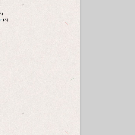
3)
er
(8)