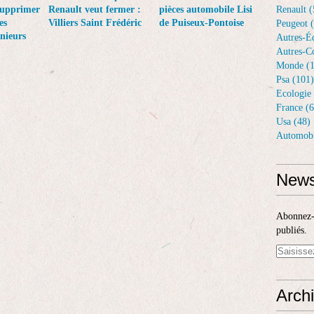
supprimer
Renault veut fermer :
pièces automobile Lisi
Renault (
es
Villiers Saint Frédéric
de Puiseux-Pontoise
Peugeot 
énieurs
Autres-Éq
Autres-Co
Monde (1
Psa (101)
Ecologie 
France (6
Usa (48)
Automobi
News
Abonnez-v
publiés.
Arch