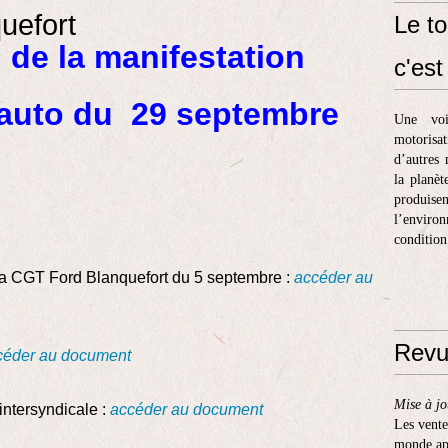
uefort
Le to
 de la manifestation
c'est 
'auto du 29 septembre
Une voi
motorisa
d’autres 
la planèt
produis
l’enviro
condition
la CGT Ford Blanquefort du 5 septembre :
accéder au
Revu
céder au document
Mise à jo
intersyndicale :
accéder au document
Les vente
monde apr