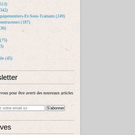
513)
(342)
uipementiers-Et-Sous-Traitants (249)
nstructeurs (187)
30)
(75)
3)
le (45)
letter
ous pour être averti des nouveaux articles
ives