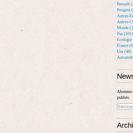
Renault (
Peugeot 
Autres-Éq
Autres-Co
Monde (1
Psa (101)
Ecologie 
France (6
Usa (48)
Automobi
News
Abonnez-v
publiés.
Arch