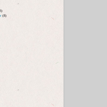
3)
er
(8)