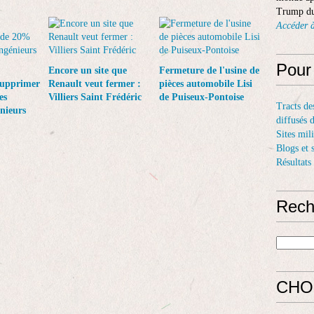
Trump du
Accéder à
Pour
Encore un site que
Fermeture de l'usine de
supprimer
Renault veut fermer :
pièces automobile Lisi
es
Villiers Saint Frédéric
de Puiseux-Pontoise
Tracts de
énieurs
diffusés 
Sites mil
Blogs et 
Résultats
Rech
CHO