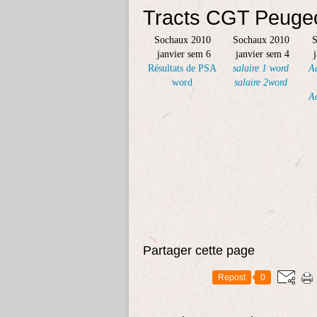
Tracts CGT Peuge
Sochaux 2010
Sochaux 2010
S
janvier sem 6
janvier sem 4
Résultats de PSA
salaire 1 word
A
word
salaire 2word
A
Partager cette page
Repost
0