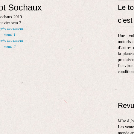
ot Sochaux
Le to
ochaux 2010
c'est 
janvier sem 2
ccès document
word 1
Une voi
ccès document
motorisa
word 2
d’autres 
la planèt
produis
l’enviro
condition
Revu
Mise à jo
Les vente
monde apr