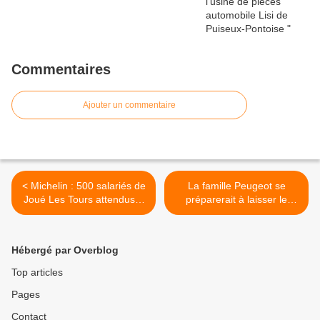
Commentaires
Ajouter un commentaire
< Michelin : 500 salariés de
La famille Peugeot se
Joué Les Tours attendus à
préparerait à laisser le
Clermont Ferrand le 26 juin
contrôle de PSA à General
2013
Motors >
Hébergé par Overblog
Top articles
Pages
Contact