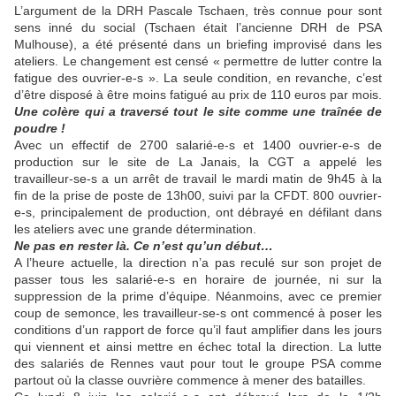
L’argument de la DRH Pascale Tschaen, très connue pour sont
sens inné du social (Tschaen était l’ancienne DRH de PSA
Mulhouse), a été présenté dans un briefing improvisé dans les
ateliers. Le changement est censé « permettre de lutter contre la
fatigue des ouvrier-e-s ». La seule condition, en revanche, c’est
d’être disposé à être moins fatigué au prix de 110 euros par mois.
Une colère qui a traversé tout le site comme une traînée de
poudre !
Avec un effectif de 2700 salarié-e-s et 1400 ouvrier-e-s de
production sur le site de La Janais, la CGT a appelé les
travailleur-se-s a un arrêt de travail le mardi matin de 9h45 à la
fin de la prise de poste de 13h00, suivi par la CFDT. 800 ouvrier-
e-s, principalement de production, ont débrayé en défilant dans
les ateliers avec une grande détermination.
Ne pas en rester là. Ce n’est qu’un début…
A l’heure actuelle, la direction n’a pas reculé sur son projet de
passer tous les salarié-e-s en horaire de journée, ni sur la
suppression de la prime d’équipe. Néanmoins, avec ce premier
coup de semonce, les travailleur-se-s ont commencé à poser les
conditions d’un rapport de force qu’il faut amplifier dans les jours
qui viennent et ainsi mettre en échec total la direction. La lutte
des salariés de Rennes vaut pour tout le groupe PSA comme
partout où la classe ouvrière commence à mener des batailles.