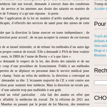
decin fait son travail, demande à exercer dans des conditions
Trump du
du service et les atteintes aux droits des salariés en matière de
Accéder à
 et de Trémery n’a qu’une réponse : la porte.
 l’application de la loi en matière d’arrêts maladie, de gestion
Pour
dicapés, d’effectifs des services de santé pour des usines de cette
r que la direction la laisse exercer en toute indépendance ; de
Tracts de
irection pour accord ; de ne pas accepter la censure de ces travaux
diffusés 
Sites mil
de se laisser intimider, et de refuser les méthodes d’un autre âge
Blogs et 
on propre contrat de travail. Elle a demandé à PSA de bien vouloir
Résultats
es mots, le DRH de l’usine de Borny « n’a que faire ».
le demande le respect de la loi, des droits des salariés et de ses
le coup d’une procédure de licenciement. Fidèle à ses méthodes
Rech
ermis de se déplacer en personne dans le service médical pour
le champ. Suite au refus du médecin, la direction a convoqué un
r demander sa tête. L’écrasante majorité du CE a voté contre son
tition pour soutenir leur médecin. Mais la direction ne recule pas,
r d’une salariée trop peu malléable à son goût.
rend un relief particulier : cela fait des années en effet que
CHO
 affaiblir la médecine du travail. De la réforme de 2011 aux
 Mandon en passant par le projet de loi Macron, des tentatives