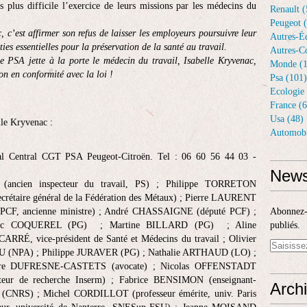
rs plus difficile l’exercice de leurs missions par les médecins du
Renault (
Peugeot 
 c’est affirmer son refus de laisser les employeurs poursuivre leur
Autres-Éq
ies essentielles pour la préservation de la santé au travail.
Autres-Co
 PSA jette à la porte le médecin du travail, Isabelle Kryvenac,
Monde (1
on en conformité avec la loi !
Psa (101)
Ecologie 
France (6
Usa (48)
lle Kryvenac :
Automobi
l Central CGT PSA Peugeot-Citroën. Tel : 06 60 56 44 03 -
News
 (ancien inspecteur du travail, PS) ; Philippe TORRETON
rétaire général de la Fédération des Métaux) ; Pierre LAURENT
PCF, ancienne ministre) ; André CHASSAIGNE (député PCF) ;
Abonnez-v
c COQUEREL (PG) ; Martine BILLARD (PG) ; Aline
publiés.
RÉ, vice-président de Santé et Médecins du travail ; Olivier
(NPA) ; Philippe JURAVER (PG) ; Nathalie ARTHAUD (LO) ;
ure DUFRESNE-CASTETS (avocate) ; Nicolas OFFENSTADT
teur de recherche Inserm) ; Fabrice BENSIMON (enseignant-
Arch
U (CNRS) ; Michel CORDILLOT (professeur émérite, univ. Paris