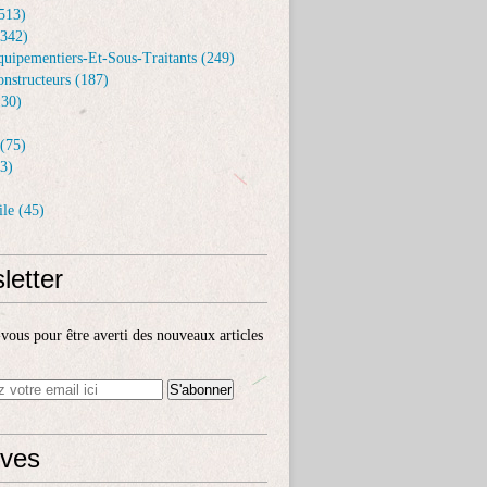
513)
(342)
uipementiers-Et-Sous-Traitants (249)
nstructeurs (187)
30)
(75)
3)
le (45)
letter
ous pour être averti des nouveaux articles
ives