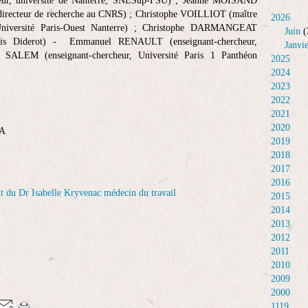
heur, université de Nanterre, SNESup-FSU) ; Jeanne MOISAND
(directeur de recherche au CNRS) ; Christophe VOILLIOT (maître
2026
 Université Paris-Ouest Nanterre) ; Christophe DARMANGEAT
Juin
(
Paris Diderot) - Emmanuel RENAULT (enseignant-chercheur,
Janvi
n SALEM (enseignant-chercheur, Université Paris 1 Panthéon
2025
2024
2023
2022
2021
2020
SA
2019
2018
2017
2016
2015
2014
2013
2012
2011
2010
2009
2000
1119