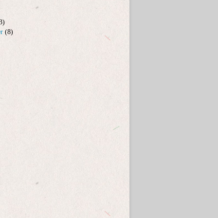
3)
er
(8)