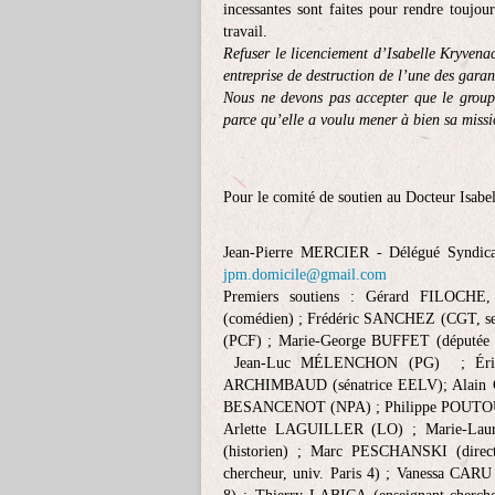
incessantes sont faites pour rendre toujou
travail.
Refuser le licenciement d’Isabelle Kryvenac,
entreprise de destruction de l’une des garant
Nous ne devons pas accepter que le groupe
parce qu’elle a voulu mener à bien sa missi
Pour le comité de soutien au Docteur Isabe
Jean-Pierre MERCIER - Délégué Syndica
jpm.domicile@gmail.com
Premiers soutiens : Gérard FILOCHE,
(comédien) ; Frédéric SANCHEZ (CGT, sec
(PCF) ; Marie-George BUFFET (députée 
Jean-Luc MÉLENCHON (PG) ; Éri
ARCHIMBAUD (sénatrice EELV); Alain CAR
BESANCENOT (NPA) ; Philippe POUTOU 
Arlette LAGUILLER (LO) ; Marie-La
(historien) ; Marc PESCHANSKI (direc
chercheur, univ. Paris 4) ; Vanessa CAR