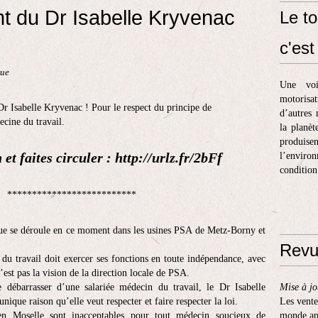
t du Dr Isabelle Kryvenac
Le to
c'est 
que
Une voi
motorisa
r Isabelle Kryvenac ! Pour le respect du principe de
d’autres 
ecine du travail.
la planèt
produis
 et faites circuler : http://urlz.fr/2bFf
l’enviro
condition
************
que se déroule en ce moment dans les usines PSA de Metz-Borny et
Revu
u travail doit exercer ses fonctions en toute indépendance, avec
n’est pas la vision de la direction locale de PSA.
e débarrasser d’une salariée médecin du travail, le Dr Isabelle
Mise à jo
unique raison qu’elle veut respecter et faire respecter la loi.
Les vente
n Moselle sont inacceptables pour tout médecin soucieux de
monde apr