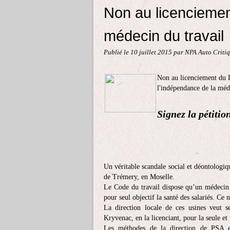
Non au licenciemen
médecin du travail
Publié le
10 juillet 2015
par NPA Auto Criti
Non au licenciement du D
l'indépendance de la méd
Signez la pétition
**************
Un véritable scandale social et déontologi
de Trémery, en Moselle.
Le Code du travail dispose qu’un médecin d
pour seul objectif la santé des salariés. Ce 
La direction locale de ces usines veut s
Kryvenac, en la licenciant, pour la seule et 
Les méthodes de la direction de PSA e