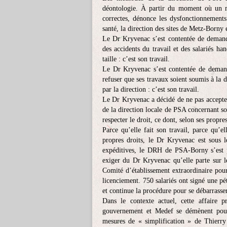
déontologie. À partir du moment où un mé
correctes, dénonce les dysfonctionnements 
santé, la direction des sites de Metz-Borny
Le Dr Kryvenac s’est contentée de demander
des accidents du travail et des salariés han
taille : c’est son travail.
Le Dr Kryvenac s’est contentée de demande
refuser que ses travaux soient soumis à la d
par la direction : c’est son travail.
Le Dr Kryvenac a décidé de ne pas accepter 
de la direction locale de PSA concernant s
respecter le droit, ce dont, selon ses propr
Parce qu’elle fait son travail, parce qu’el
propres droits, le Dr Kryvenac est sous 
expéditives, le DRH de PSA-Borny s’est p
exiger du Dr Kryvenac qu’elle parte sur 
Comité d’établissement extraordinaire pou
licenciement. 750 salariés ont signé une pé
et continue la procédure pour se débarrasse
Dans le contexte actuel, cette affaire p
gouvernement et Medef se démènent pour
mesures de « simplification » de Thierry